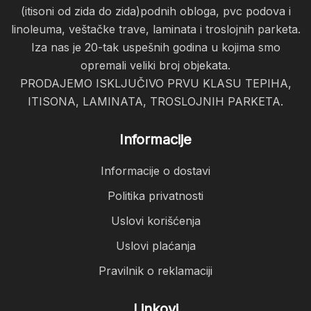
(itisoni od zida do zida)podnih obloga, pvc podova i
linoleuma, veštačke trave, laminata i troslojnih parketa.
Iza nas je 20-tak uspešnih godina u kojima smo
opremali veliki broj objekata.
PRODAJEMO ISKLJUČIVO PRVU KLASU TEPIHA,
ITISONA, LAMINATA, TROSLOJNIH PARKETA.
Informacije
Informacije o dostavi
Politika privatnosti
Uslovi korišćenja
Uslovi plaćanja
Pravilnik o reklamaciji
Linkovi