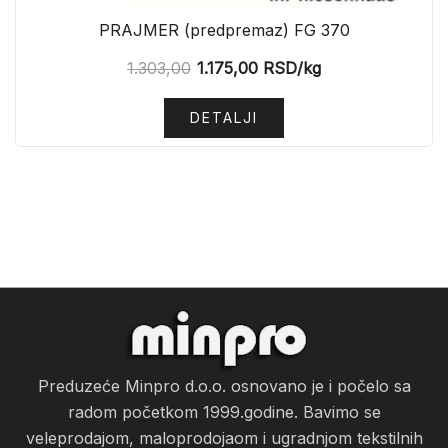
PRAJMER (predpremaz) FG 370
1.303,00
1.175,00
RSD
/kg
DETALJI
Preduzeće Minpro d.o.o. osnovano je i počelo sa
radom početkom 1999.godine. Bavimo se
veleprodajom, maloprodojaom i ugradnjom tekstilnih