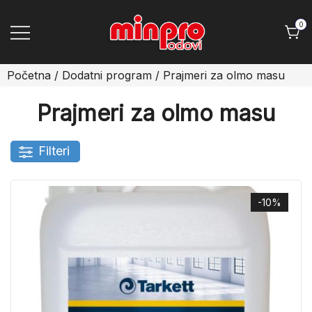
Skip
to
0
content
Minpro podovi
Početna
/
Dodatni program
/ Prajmeri za olmo masu
Prajmeri za olmo masu
Filteri
-10%