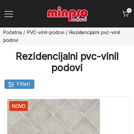
Skip
to
0
content
Minpro podovi
Početna
/
PVC-vinil-podovi
/ Rezidencijalni pvc-vinil
podovi
Rezidencijalni pvc-vinil
podovi
Filteri
NOVO