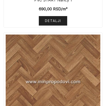
PVC START Nancy 1
690,00
RSD
/m²
DETALJI