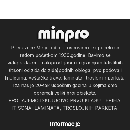
Preduzeće Minpro d.o.o. osnovano je i počelo sa
radom početkom 1999.godine. Bavimo se
veleprodajom, maloprodojaom i ugradnjom tekstilnih
(itisoni od zida do zida)podnih obloga, pvc podova i
linoleuma, veštačke trave, laminata i troslojnih parketa.
Iza nas je 20-tak uspešnih godina u kojima smo
opremali veliki broj objekata.
PRODAJEMO ISKLJUČIVO PRVU KLASU TEPIHA,
ITISONA, LAMINATA, TROSLOJNIH PARKETA.
Informacije