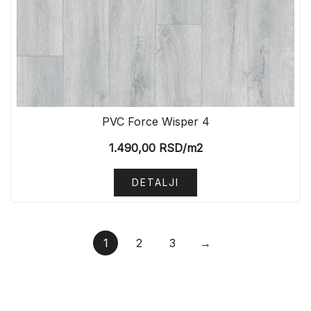
PVC Force Wisper 4
1.490,00
RSD
/m2
DETALJI
1
2
3
→