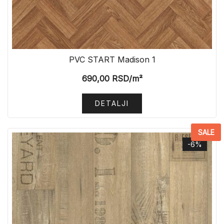
PVC START Madison 1
690,00
RSD
/m²
DETALJI
SALE
-6%