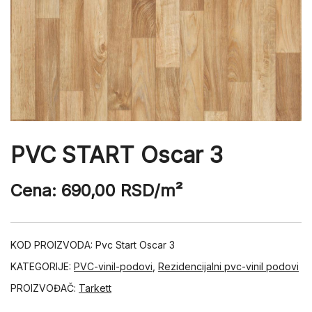
PVC START Oscar 3
Cena:
690,00
RSD
/m²
KOD PROIZVODA:
Pvc Start Oscar 3
KATEGORIJE:
PVC-vinil-podovi
,
Rezidencijalni pvc-vinil podovi
PROIZVOĐAČ:
Tarkett