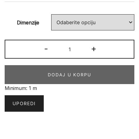
Dimenzije
PVC
-
+
START
Oscar
3
DODAJ U KORPU
količina
Minimum: 1 m
UPOREDI