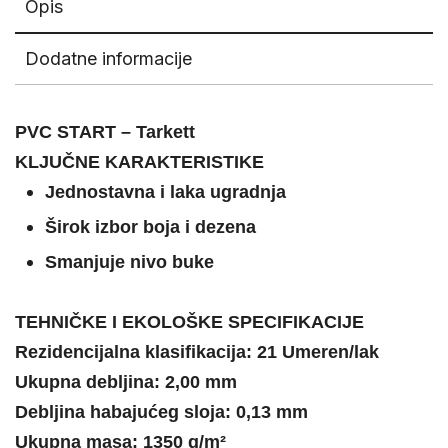
Opis
Dodatne informacije
PVC START – Tarkett
KLJUČNE KARAKTERISTIKE
Jednostavna i laka ugradnja
Širok izbor boja i dezena
Smanjuje nivo buke
TEHNIČKE I EKOLOŠKE SPECIFIKACIJE
Rezidencijalna klasifikacija:
21 Umeren/lak
Ukupna debljina:
2,00 mm
Debljina habajućeg sloja:
0,13 mm
Ukupna masa:
1350 g/m²