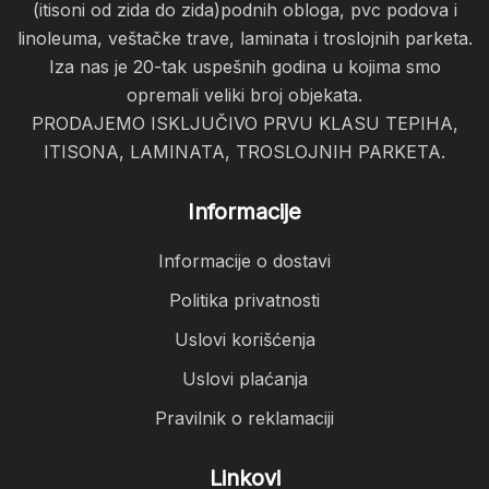
(itisoni od zida do zida)podnih obloga, pvc podova i
linoleuma, veštačke trave, laminata i troslojnih parketa.
Iza nas je 20-tak uspešnih godina u kojima smo
opremali veliki broj objekata.
PRODAJEMO ISKLJUČIVO PRVU KLASU TEPIHA,
ITISONA, LAMINATA, TROSLOJNIH PARKETA.
Informacije
Informacije o dostavi
Politika privatnosti
Uslovi korišćenja
Uslovi plaćanja
Pravilnik o reklamaciji
Linkovi