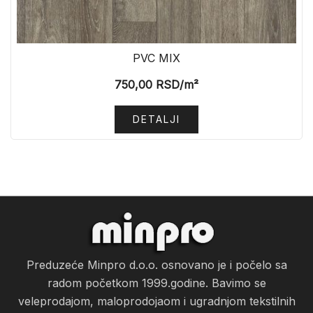
PVC MIX
750,00
RSD
/m²
DETALJI
Preduzeće Minpro d.o.o. osnovano je i počelo sa
radom početkom 1999.godine. Bavimo se
veleprodajom, maloprodojaom i ugradnjom tekstilnih