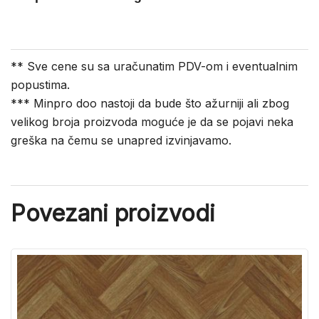
** Sve cene su sa uračunatim PDV-om i eventualnim
popustima.
*** Minpro doo nastoji da bude što ažurniji ali zbog
velikog broja proizvoda moguće je da se pojavi neka
greška na čemu se unapred izvinjavamo.
Povezani proizvodi