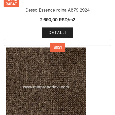
RABAT
Desso Essence rolna A879 2924
2.690,00
RSD
/m2
DETALJI
BflS1