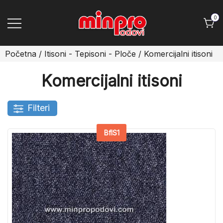
Skip
to
0
content
Minpro podovi
Početna
/
Itisoni - Tepisoni - Ploče
/ Komercijalni itisoni
Komercijalni itisoni
Filteri
BflS1