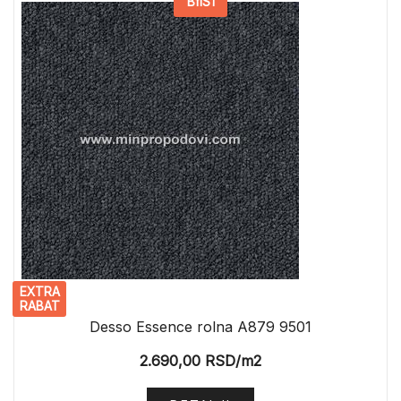
BflS1
EXTRA
RABAT
Desso Essence rolna A879 9501
2.690,00
RSD
/m2