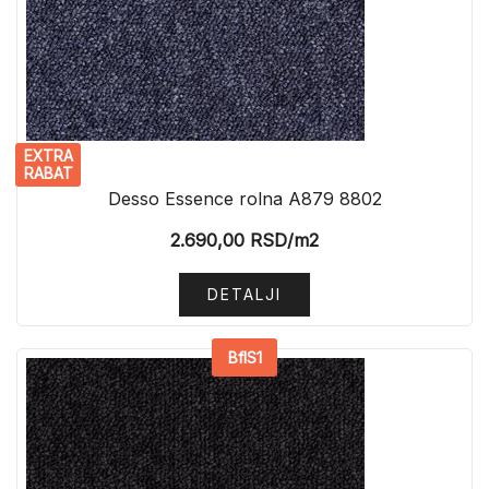
EXTRA
RABAT
Desso Essence rolna A879 8802
2.690,00
RSD
/m2
DETALJI
BflS1