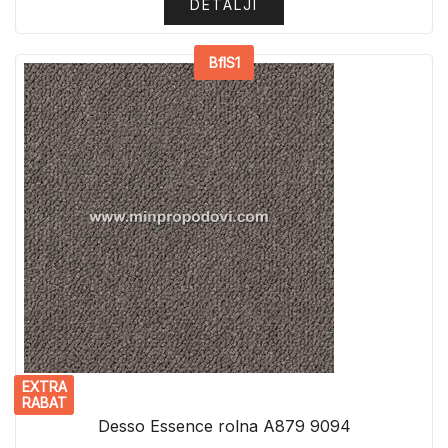
DETALJI
BflS1
EXTRA
RABAT
Desso Essence rolna A879 9094