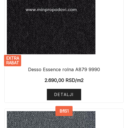
EXTRA
RABAT
Desso Essence rolna A879 9990
2.690,00
RSD
/m2
DETALJI
BflS1