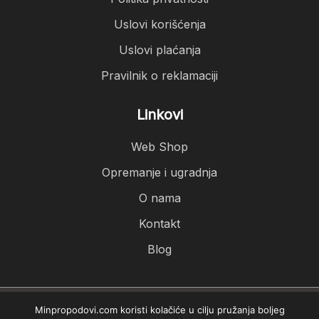
Uslovi korišćenja
Uslovi plaćanja
Pravilnik o reklamaciji
Linkovi
Web Shop
Opremanje i ugradnja
O nama
Kontakt
Blog
Minpropodovi.com koristi kolačiće u cilju pružanja boljeg
Minpro podovi © 2026. Sva prava zadržana.