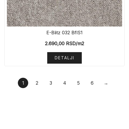
E-Blitz 032 BflS1
2.690,00
RSD
/m2
DETALJI
1
2
3
4
5
6
→