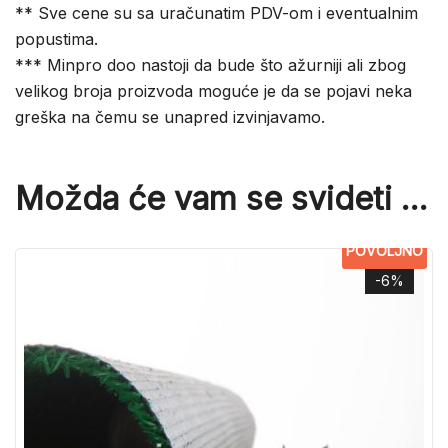
** Sve cene su sa uračunatim PDV-om i eventualnim
popustima.
*** Minpro doo nastoji da bude što ažurniji ali zbog
velikog broja proizvoda moguće je da se pojavi neka
greška na čemu se unapred izvinjavamo.
Možda će vam se svideti …
POVOLJNO
-6%