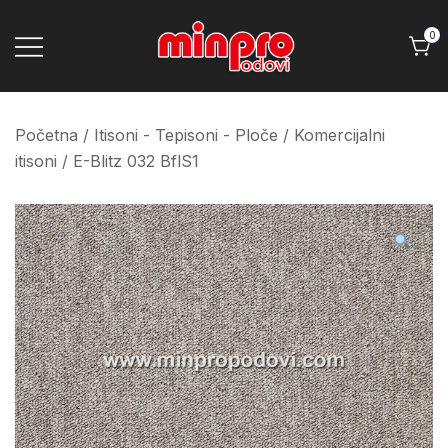
Skip
to
0
content
Minpro podovi
Početna
/
Itisoni - Tepisoni - Ploče
/
Komercijalni
itisoni
/ E-Blitz 032 BflS1