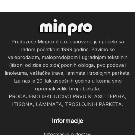
Preduzeće Minpro d.o.o. osnovano je i počelo sa
radom početkom 1999.godine. Bavimo se
veleprodajom, maloprodojaom i ugradnjom tekstilnih
(itisoni od zida do zida)podnih obloga, pvc podova i
linoleuma, veštačke trave, laminata i troslojnih parketa.
Iza nas je 20-tak uspešnih godina u kojima smo
opremali veliki broj objekata.
PRODAJEMO ISKLJUČIVO PRVU KLASU TEPIHA,
ITISONA, LAMINATA, TROSLOJNIH PARKETA.
Informacije
Informacije o dostavi