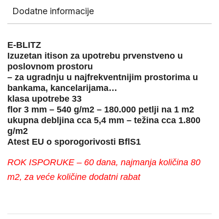
Dodatne informacije
E-BLITZ
Izuzetan itison za upotrebu prvenstveno u
poslovnom prostoru
– za ugradnju u najfrekventnijim prostorima u
bankama, kancelarijama…
klasa upotrebe 33
flor 3 mm – 540 g/m2 – 180.000 petlji na 1 m2
ukupna debljina cca 5,4 mm – težina cca 1.800
g/m2
Atest EU o sporogorivosti BflS1
ROK ISPORUKE – 60 dana, najmanja količina 80
m2, za veće količine dodatni rabat