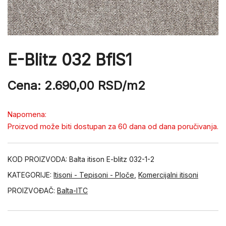
E-Blitz 032 BflS1
Cena:
2.690,00
RSD
/m2
Napomena:
Proizvod može biti dostupan za 60 dana od dana poručivanja.
KOD PROIZVODA:
Balta itison E-blitz 032-1-2
KATEGORIJE:
Itisoni - Tepisoni - Ploče
,
Komercijalni itisoni
PROIZVOĐAČ:
Balta-ITC