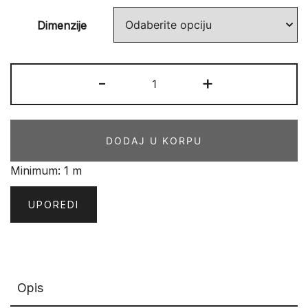
Dimenzije
E-
-
+
Blitz
032
BflS1
DODAJ U KORPU
količina
Minimum: 1 m
UPOREDI
Opis