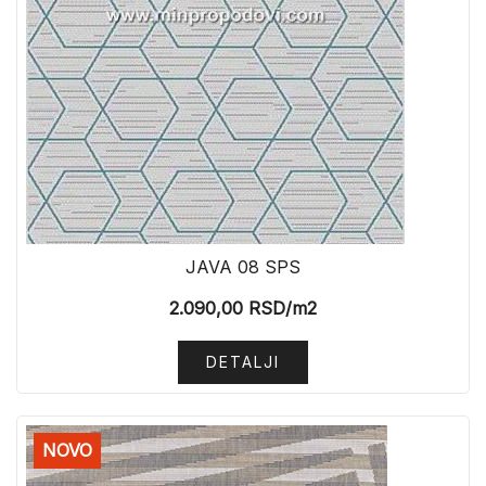
JAVA 08 SPS
2.090,00
RSD
/m2
DETALJI
NOVO