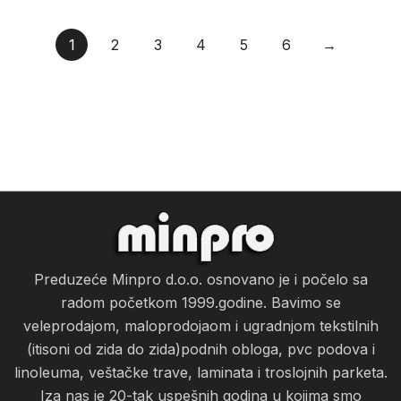
1
2
3
4
5
6
→
Preduzeće Minpro d.o.o. osnovano je i počelo sa
radom početkom 1999.godine. Bavimo se
veleprodajom, maloprodojaom i ugradnjom tekstilnih
(itisoni od zida do zida)podnih obloga, pvc podova i
linoleuma, veštačke trave, laminata i troslojnih parketa.
Iza nas je 20-tak uspešnih godina u kojima smo