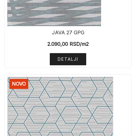
JAVA 27 GPG
2.090,00
RSD
/m2
DETALJI
NOVO