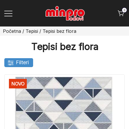
Skip
to
0
content
Minpro podovi
Početna
/
Tepisi
/ Tepisi bez flora
Tepisi bez flora
Filteri
NOVO