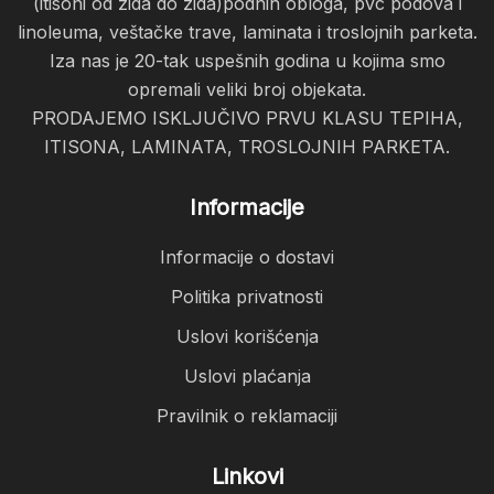
(itisoni od zida do zida)podnih obloga, pvc podova i
linoleuma, veštačke trave, laminata i troslojnih parketa.
Iza nas je 20-tak uspešnih godina u kojima smo
opremali veliki broj objekata.
PRODAJEMO ISKLJUČIVO PRVU KLASU TEPIHA,
ITISONA, LAMINATA, TROSLOJNIH PARKETA.
Informacije
Informacije o dostavi
Politika privatnosti
Uslovi korišćenja
Uslovi plaćanja
Pravilnik o reklamaciji
Linkovi