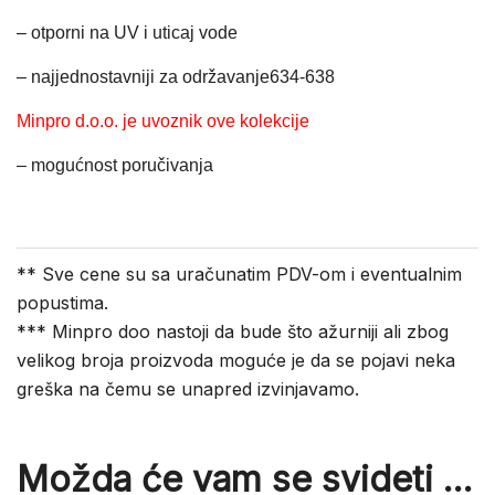
– otporni na UV i uticaj vode
– najjednostavniji za održavanje634-638
Minpro d.o.o. je uvoznik ove kolekcije
– mogućnost poručivanja
** Sve cene su sa uračunatim PDV-om i eventualnim
popustima.
*** Minpro doo nastoji da bude što ažurniji ali zbog
velikog broja proizvoda moguće je da se pojavi neka
greška na čemu se unapred izvinjavamo.
Možda će vam se svideti …