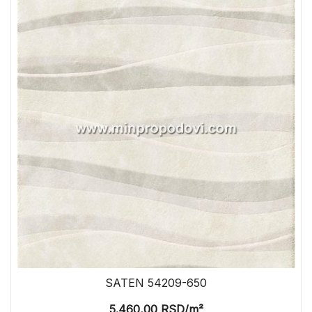
SATEN 54209-650
5.460,00
RSD
/m²