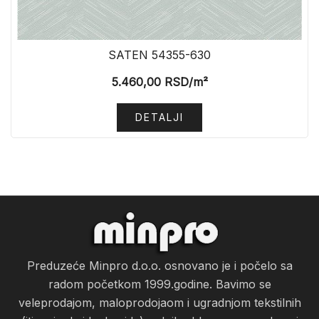
SATEN 54355-630
5.460,00
RSD
/m²
DETALJI
Preduzeće Minpro d.o.o. osnovano je i počelo sa
radom početkom 1999.godine. Bavimo se
veleprodajom, maloprodojaom i ugradnjom tekstilnih