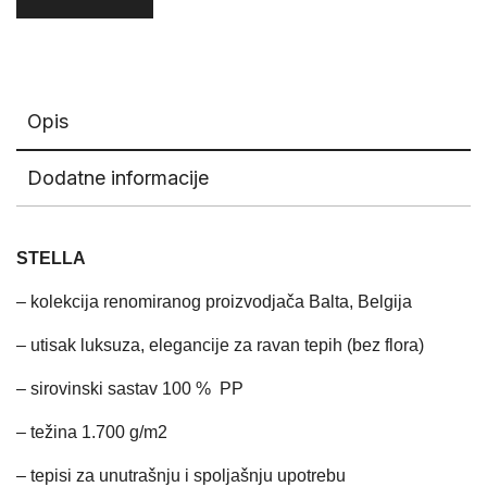
Opis
Dodatne informacije
STELLA
– kolekcija renomiranog proizvodjača Balta, Belgija
– utisak luksuza, elegancije za ravan tepih (bez flora)
– sirovinski sastav 100 % PP
– težina 1.700 g/m2
– tepisi za unutrašnju i spoljašnju upotrebu