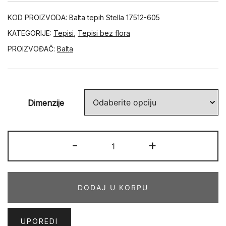
KOD PROIZVODA:
Balta tepih Stella 17512-605
KATEGORIJE:
Tepisi
,
Tepisi bez flora
PROIZVOĐAČ:
Balta
Dimenzije
STELLA
-
+
17512-
605
količina
DODAJ U KORPU
UPOREDI