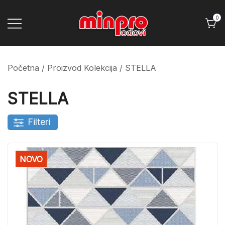
Skip
to
0
content
Minpro podovi
Početna
/ Proizvod Kolekcija / STELLA
STELLA
Filteri
NOVO