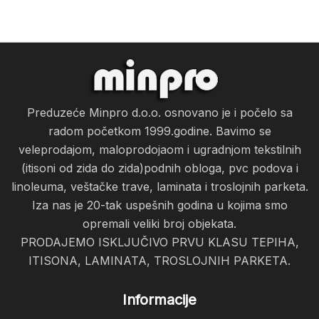
Preduzeće Minpro d.o.o. osnovano je i počelo sa
radom početkom 1999.godine. Bavimo se
veleprodajom, maloprodojaom i ugradnjom tekstilnih
(itisoni od zida do zida)podnih obloga, pvc podova i
linoleuma, veštačke trave, laminata i troslojnih parketa.
Iza nas je 20-tak uspešnih godina u kojima smo
opremali veliki broj objekata.
PRODAJEMO ISKLJUČIVO PRVU KLASU TEPIHA,
ITISONA, LAMINATA, TROSLOJNIH PARKETA.
Informacije