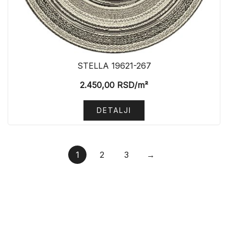
STELLA 19621-267
2.450,00
RSD
/m²
DETALJI
1
2
3
→