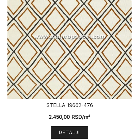
STELLA 19662-476
2.450,00
RSD
/m²
DETALJI