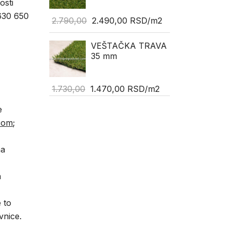
osti
630 650
2.790,00
2.490,00
RSD
/m2
VEŠTAČKA TRAVA
35 mm
1.730,00
1.470,00
RSD
/m2
e
com
;
na
a
 to
vnice.