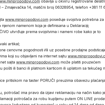
w.minpropodovi.com
obavlja u okviru registrovane delatn
– Zmajevačka 14, matični broj 06328954, telefon +381 11 
jta
www.minpropodovi.com
poseduje svojstva potrebna za
 njenom namenom koja je definisana u Deklaraciji;
IVO utvrđuje prema svojstvima i nameni robe kako je to
ki artikal;
e cenovne pogodnosti i∕ili uz posebne prodajne podsticaj
ima koji su objavljeni na internet sajtu
www.minpropodovi.
net sajta
www.minpropodovi.com
može platiti pouzećem
 pošti ili banci ili platnom karticom ili uplatom sa tekućeg 
nice pritiskom na taster PORUČI preuzima obavezu plaćanj
, potrošač ima pravo da izjavi reklamaciju na način kako je
klamaciji potrošača za robu kupljenu putem ON LINE proda
govora (odustane od kupovine) u roku od 14 dana od dana