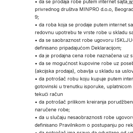
• da se prodaja robe putem internet sajta
ww
privrednog društva MINPRO d.o.o, Beograd 
9;
• da roba koja se prodaje putem internet sa
redovnu upotrebu te vrste robe u skladu sa
• da se saobraznost robe ugovoru ISKLJUČ
definisano pripadajućom Deklaracijom;
• da je prodajna cena robe naznačena uz sva
• da se mogućnost kupovine robe uz posebn
(akcijska prodaja), obavlja u skladu sa uslov
• da potrošač robu koju kupuje putem inter
gotovinski u trenutku isporuke, uplatnicom u
tekući račun
• da potrošač prilikom kreiranja porudžbe
naručene robe;
• da u slučaju nesaobraznosti robe ugovoru
definisano Pravilnikom o postupanju po re
• da potrošač ima pravo da odustane od u