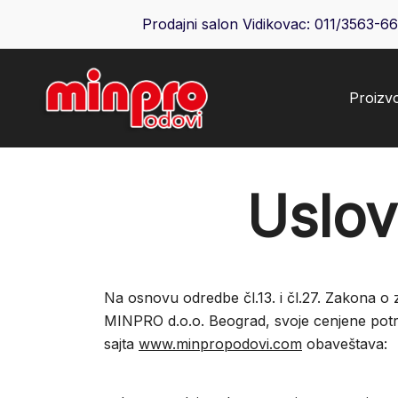
Skip
Prodajni salon Vidikovac:
011/3563-6
to
content
Proizv
Minpro podovi
Uslov
Na osnovu odredbe čl.13. i čl.27. Zakona o 
MINPRO d.o.o. Beograd, svoje cenjene potr
sajta
www.minpropodovi.com
obaveštava: