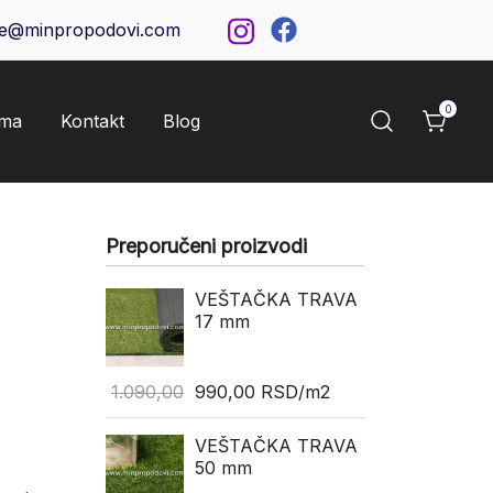
ce@minpropodovi.com
0
ama
Kontakt
Blog
Preporučeni proizvodi
VEŠTAČKA TRAVA
17 mm
1.090,00
990,00
RSD
/m2
VEŠTAČKA TRAVA
50 mm