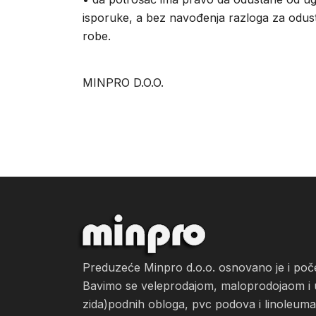
isporuke, a bez navođenja razloga za odus
robe.
MINPRO D.O.O.
Preduzeće Minpro d.o.o. osnovano je i po
Bavimo se veleprodajom, maloprodojaom i ug
zida)podnih obloga, pvc podova i linoleuma, 