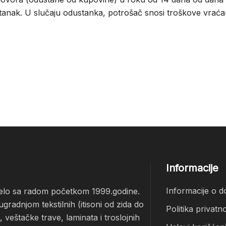
tanak. U slučaju odustanka, potrošač snosi troškove vraća
Informacije
Informacije o d
čelo sa radom početkom 1999.godine.
radnjom tekstilnih (itisoni od zida do
Politika privatno
veštačke trave, laminata i troslojnih