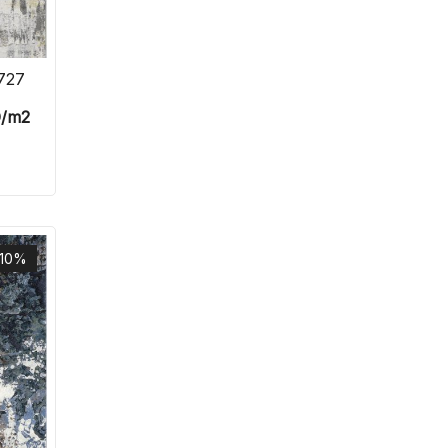
727
D
/m2
-10%