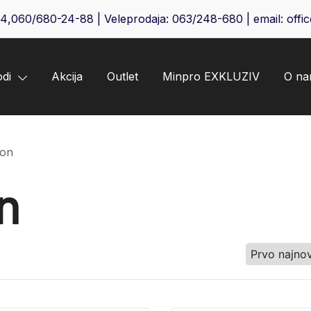
64
,
060/680-24-88
| Veleprodaja:
063/248-680
| email:
offi
odi
Akcija
Outlet
Minpro EXKLUZIV
O n
aon
n