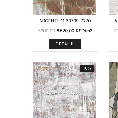
ARGENTUM 63799-7270
A
7.300,00
6.570,00
RSD
/m2
7.
DETALJI
-10%