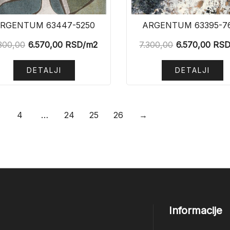
RGENTUM 63447-5250
ARGENTUM 63395-7
300,00
6.570,00
RSD
/m2
7.300,00
6.570,00
RS
DETALJI
DETALJI
4
…
24
25
26
→
Informacije