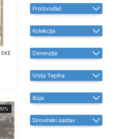
Proizvođač
Kolekcija
Dimenzije
 EKE
Vrsta Tepiha
Boja
-10%
Sirovinski sastav