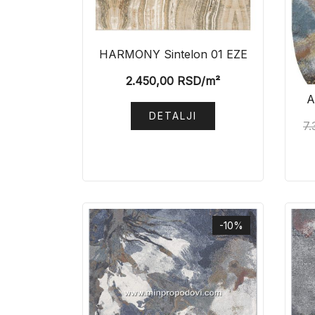
HARMONY Sintelon 01 EZE
2.450,00
RSD
/m²
A
DETALJI
7.
-10%