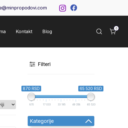
ce@minpropodovi.com
0
ama
Kontakt
Blog
Filteri
870 RSD
65 520 RSD
870
17 033
33 195
49 358
65 520
Kategorije