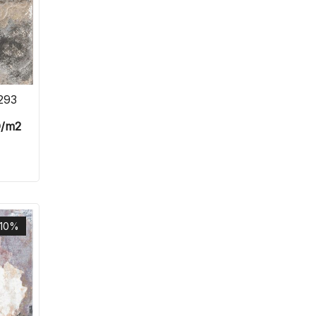
293
D
/m2
-10%