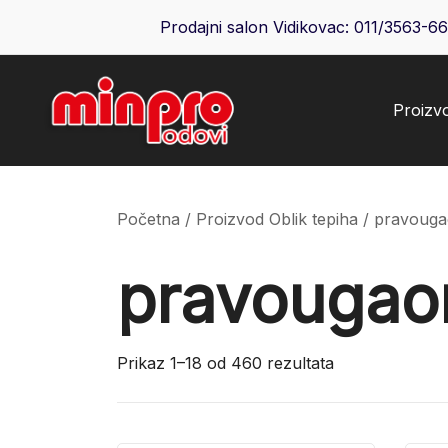
Skip
Prodajni salon Vidikovac:
011/3563-6
to
content
Proizv
Minpro podovi
Početna
/ Proizvod Oblik tepiha / pravoug
pravougao
Prikaz 1–18 od 460 rezultata