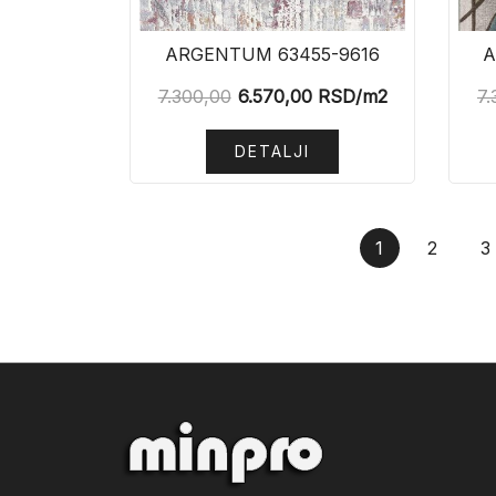
ARGENTUM 63455-9616
A
7.300,00
6.570,00
RSD
/m2
7.
DETALJI
1
2
3