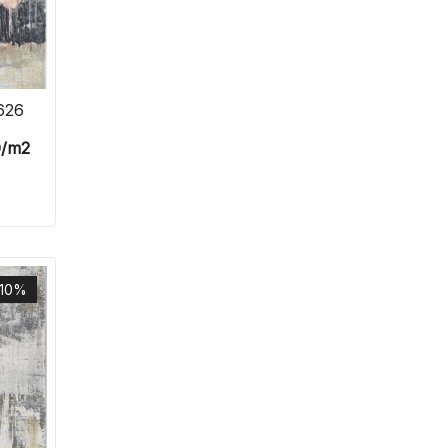
626
D
/m2
-10%