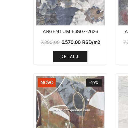
ARGENTUM 63807-2626
A
7.300,00
6.570,00
RSD
/m2
7.
DETALJI
NOVO
-10%