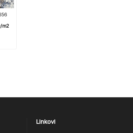
656
D
/m2
Linkovi