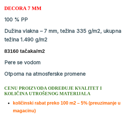
DECORA 7 MM
100 % PP
Dužina vlakna – 7 mm, težina 335 g/m2, ukupna
težina 1.490 g/m2
83160 tačaka/m2
Pere se vodom
Otporna na atmosferske promene
CENU PROIZVODA ODREĐUJE KVALITET I
KOLIČINA UTROŠENOG MATERIJALA
količinski rabat preko 100 m2 – 5% (preuzimanje u
magacinu)