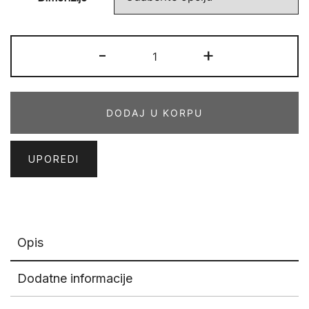
VEŠTAČKA
-
+
TRAVA
7
mm
DODAJ U KORPU
količina
UPOREDI
Opis
Dodatne informacije