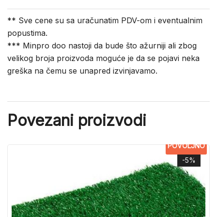
** Sve cene su sa uračunatim PDV-om i eventualnim
popustima.
*** Minpro doo nastoji da bude što ažurniji ali zbog
velikog broja proizvoda moguće je da se pojavi neka
greška na čemu se unapred izvinjavamo.
Povezani proizvodi
POVOLJNO
-5%