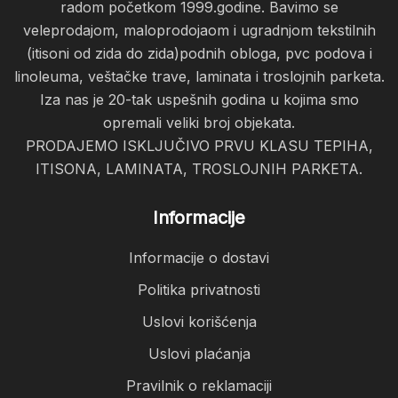
radom početkom 1999.godine. Bavimo se
veleprodajom, maloprodojaom i ugradnjom tekstilnih
(itisoni od zida do zida)podnih obloga, pvc podova i
linoleuma, veštačke trave, laminata i troslojnih parketa.
Iza nas je 20-tak uspešnih godina u kojima smo
opremali veliki broj objekata.
PRODAJEMO ISKLJUČIVO PRVU KLASU TEPIHA,
ITISONA, LAMINATA, TROSLOJNIH PARKETA.
Informacije
Informacije o dostavi
Politika privatnosti
Uslovi korišćenja
Uslovi plaćanja
Pravilnik o reklamaciji