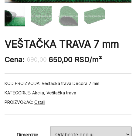
VEŠTAČKA TRAVA 7 mm
Cena:
650,00
RSD
/m²
690,00
KOD PROIZVODA:
Veštačka trava Decora 7 mm
KATEGORIJE:
Akcija
,
Veštačka trava
PROIZVOĐAČ:
Ostali
Dimenzije