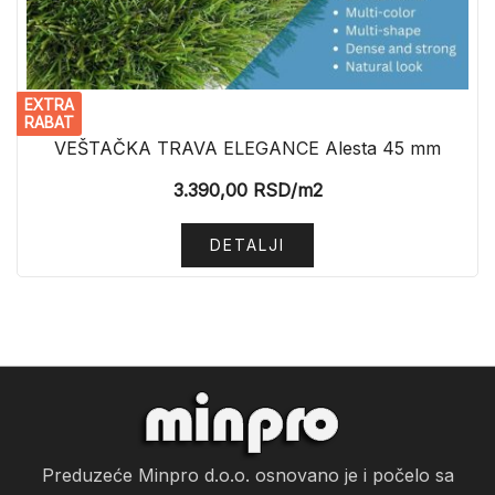
EXTRA
RABAT
VEŠTAČKA TRAVA ELEGANCE Alesta 45 mm
3.390,00
RSD
/m2
DETALJI
Preduzeće Minpro d.o.o. osnovano je i počelo sa