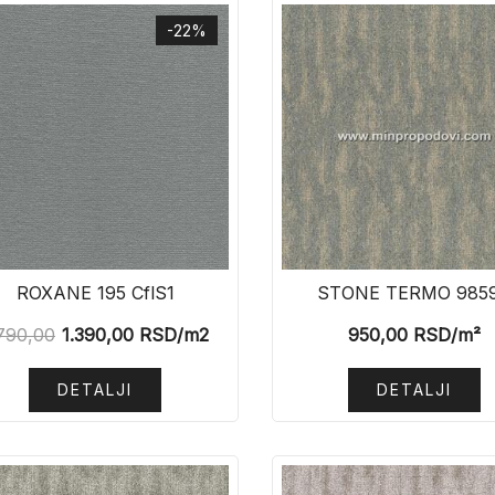
-22%
ROXANE 195 CflS1
STONE TERMO 985
.790,00
1.390,00
RSD
/m2
950,00
RSD
/m²
DETALJI
DETALJI