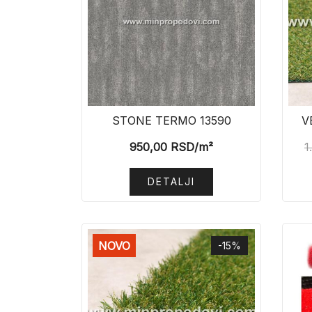
STONE TERMO 13590
V
950,00
RSD
/m²
1
DETALJI
NOVO
-15%