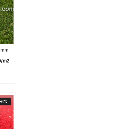
 mm
D
/m2
-6%