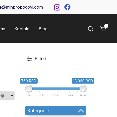
ce@minpropodovi.com
0
ama
Kontakt
Blog
Filteri
750 RSD
18 360 RSD
750
5 153
9 555
13 958
18 360
Kategorije