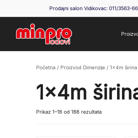
Skip
Prodajni salon Vidikovac:
011/3563-6
to
content
Proizv
Minpro podovi
Početna
/ Proizvod Dimenzije / 1x4m širina
1x4m širin
Prikaz 1–18 od 188 rezultata