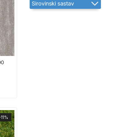
Sirovinski sastav
90
-11%