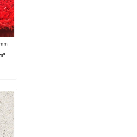
 mm
m²