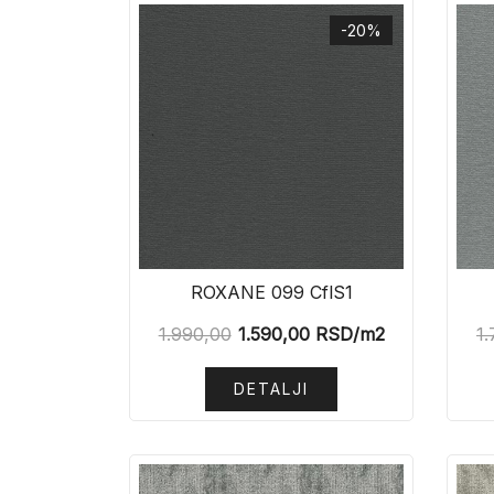
-20%
ROXANE 099 CflS1
1.990,00
1.590,00
RSD
/m2
1
DETALJI