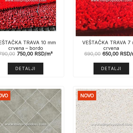
EŠTAČKA TRAVA 10 mm
VEŠTAČKA TRAVA 7
crvena – bordo
crvena
790,00
750,00
RSD
/m²
690,00
650,00
RSD
/
DETALJI
DETALJI
OVO
NOVO