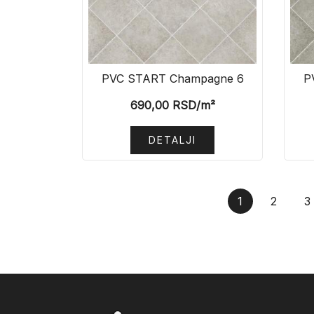
PVC START Champagne 6
P
690,00
RSD
/m²
DETALJI
1
2
3