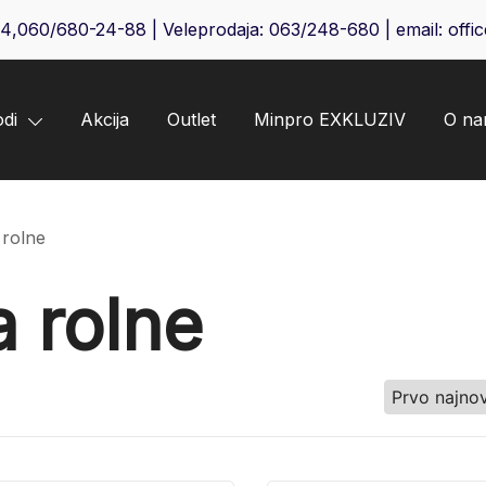
64
,
060/680-24-88
| Veleprodaja:
063/248-680
| email:
offi
odi
Akcija
Outlet
Minpro EXKLUZIV
O n
 rolne
a rolne