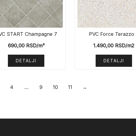
VC START Champagne 7
PVC Force Terazzo 
690,00
RSD
/m²
1.490,00
RSD
/m2
DETALJI
DETALJI
4
…
9
10
11
→