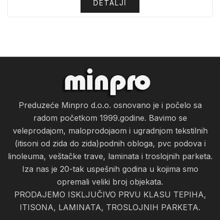
DETALJI
Preduzeće Minpro d.o.o. osnovano je i počelo sa
radom početkom 1999.godine. Bavimo se
veleprodajom, maloprodojaom i ugradnjom tekstilnih
(itisoni od zida do zida)podnih obloga, pvc podova i
linoleuma, veštačke trave, laminata i troslojnih parketa.
Iza nas je 20-tak uspešnih godina u kojima smo
opremali veliki broj objekata.
PRODAJEMO ISKLJUČIVO PRVU KLASU TEPIHA,
ITISONA, LAMINATA, TROSLOJNIH PARKETA.