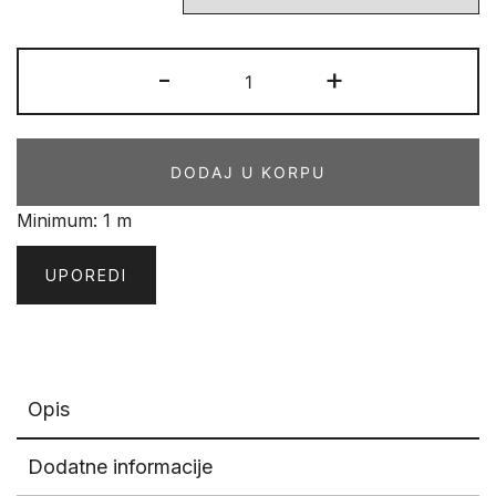
STONE
-
+
TERMO
19590
količina
DODAJ U KORPU
Minimum: 1 m
UPOREDI
Opis
Dodatne informacije