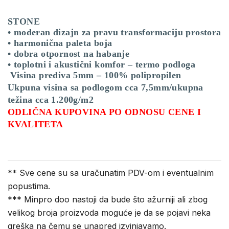
STONE
• moderan dizajn za pravu transformaciju prostora
• harmonična paleta boja
• dobra otpornost na habanje
• toplotni i akustični komfor – termo podloga
Visina prediva 5mm – 100% polipropilen
Ukpuna visina sa podlogom cca 7,5mm/ukupna
težina cca 1.200g/m2
ODLIČNA KUPOVINA PO ODNOSU CENE I
KVALITETA
** Sve cene su sa uračunatim PDV-om i eventualnim
popustima.
*** Minpro doo nastoji da bude što ažurniji ali zbog
velikog broja proizvoda moguće je da se pojavi neka
greška na čemu se unapred izvinjavamo.