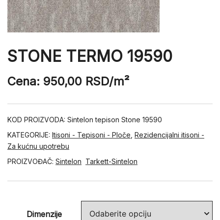
STONE TERMO 19590
Cena:
950,00
RSD
/m²
KOD PROIZVODA:
Sintelon tepison Stone 19590
KATEGORIJE:
Itisoni - Tepisoni - Ploče
,
Rezidencijalni itisoni -
Za kućnu upotrebu
PROIZVOĐAČ:
Sintelon
Tarkett-Sintelon
Dimenzije