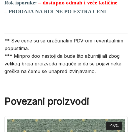
Rok isporuke:
– dostupno odmah i veće količine
– PRODAJA NA ROLNE PO EXTRA CENI
** Sve cene su sa uračunatim PDV-om i eventualnim
popustima.
*** Minpro doo nastoji da bude što ažurniji ali zbog
velikog broja proizvoda moguće je da se pojavi neka
greška na čemu se unapred izvinjavamo.
Povezani proizvodi
-15%