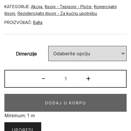
KATEGORIJE:
Akcija
,
Itisoni - Tepisoni - Ploče
,
Komercijalni
itisoni
,
Rezidencijalni itisoni - Za kućnu upotrebu
PROIZVOĐAČ:
Balta
Dimenzije
AKTUA
-
+
116
količina
DODAJ U KORPU
Minimum: 1 m
UPOREDI