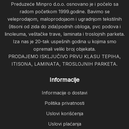
Preduzeće Minpro d.o.o. osnovano je i počelo sa
radom početkom 1999.godine. Bavimo se
veleprodajom, maloprodojaom i ugradnjom tekstilnih
(itisoni od zida do zida)podnih obloga, pvc podova i
linoleuma, veštačke trave, laminata i troslojnih parketa.
Iza nas je 20-tak uspešnih godina u kojima smo
opremali veliki broj objekata.
PRODAJEMO ISKLJUČIVO PRVU KLASU TEPIHA,
ITISONA, LAMINATA, TROSLOJNIH PARKETA.
Informacije
Informacije o dostavi
Politika privatnosti
Uslovi korišćenja
Uslovi plaćanja