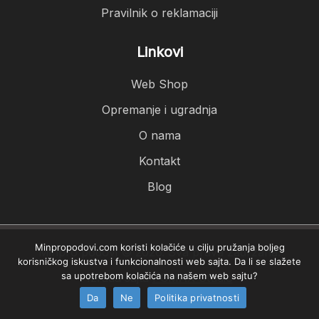
Pravilnik o reklamaciji
Linkovi
Web Shop
Opremanje i ugradnja
O nama
Kontakt
Blog
Minpropodovi.com koristi kolačiće u cilju pružanja boljeg
Minpro podovi © 2026. Sva prava zadržana.
korisničkog iskustva i funkcionalnosti web sajta. Da li se slažete
sa upotrebom kolačića na našem web sajtu?
Izrada sajta
PCMAX Studio
Da
Ne
Politika privatnosti