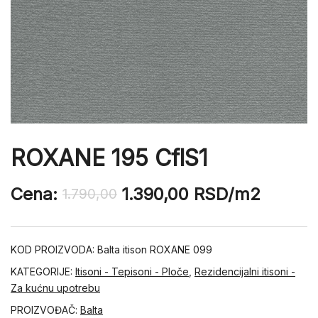
ROXANE 195 CflS1
Cena:
1.390,00
RSD
/m2
1.790,00
KOD PROIZVODA:
Balta itison ROXANE 099
KATEGORIJE:
Itisoni - Tepisoni - Ploče
,
Rezidencijalni itisoni -
Za kućnu upotrebu
PROIZVOĐAČ:
Balta