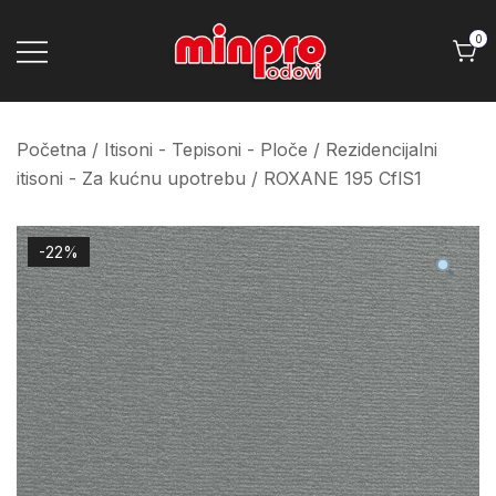
Skip
to
0
content
Minpro podovi
Početna
/
Itisoni - Tepisoni - Ploče
/
Rezidencijalni
itisoni - Za kućnu upotrebu
/ ROXANE 195 CflS1
-22%