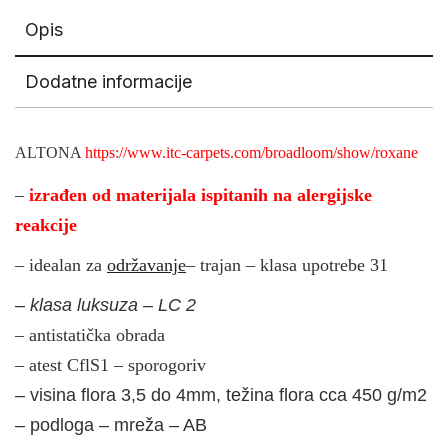
Opis
Dodatne informacije
ALTONA
https://www.itc-carpets.com/broadloom/show/roxane
–
izrađen od materijala ispitanih na alergijske
reakcije
– idealan za
održavanje
– trajan – klasa upotrebe 31
– klasa luksuza – LC 2
– antistatička obrada
– atest CflS1 – sporogoriv
– visina flora 3,5 do 4mm, težina flora cca 450 g/m2
– podloga – mreža – AB