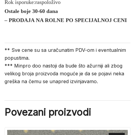
Rok isporuke:raspoloživo
Ostale boje 30-60 dana
– PRODAJA NA ROLNE PO SPECIJALNOJ CENI
** Sve cene su sa uračunatim PDV-om i eventualnim
popustima.
*** Minpro doo nastoji da bude što ažurniji ali zbog
velikog broja proizvoda moguće je da se pojavi neka
greška na čemu se unapred izvinjavamo.
Povezani proizvodi