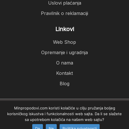
Uslovi plaćanja
Pravilnik o reklamaciji
Linkovi
Web Shop
Opremanje i ugradnja
O nama
Kontakt
Blog
Minpropodovi.com koristi kolačiće u cilju pružanja boljeg
Minpro podovi © 2026. Sva prava zadržana.
korisničkog iskustva i funkcionalnosti web sajta. Da li se slažete
sa upotrebom kolačića na našem web sajtu?
Izrada sajta
PCMAX Studio
Da
Ne
Politika privatnosti