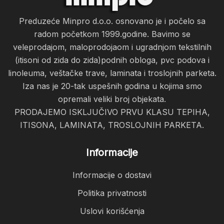
Preduzeće Minpro d.o.o. osnovano je i počelo sa
radom početkom 1999.godine. Bavimo se
veleprodajom, maloprodojaom i ugradnjom tekstilnih
(itisoni od zida do zida)podnih obloga, pvc podova i
linoleuma, veštačke trave, laminata i troslojnih parketa.
Iza nas je 20-tak uspešnih godina u kojima smo
opremali veliki broj objekata.
PRODAJEMO ISKLJUČIVO PRVU KLASU TEPIHA,
ITISONA, LAMINATA, TROSLOJNIH PARKETA.
Informacije
Informacije o dostavi
Politika privatnosti
Uslovi korišćenja