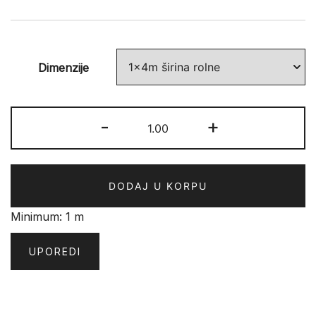
Dimenzije
ROXANE
-
+
195
CflS1
količina
DODAJ U KORPU
Minimum: 1 m
UPOREDI