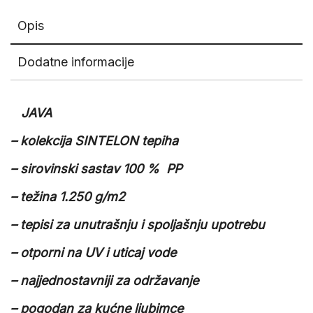
Opis
Dodatne informacije
JAVA
– kolekcija SINTELON tepiha
– sirovinski sastav 100 % PP
– težina 1.250 g/m2
– tepisi za unutrašnju i spoljašnju upotrebu
– otporni na UV i uticaj vode
– najjednostavniji za održavanje
– pogodan za kućne ljubimce