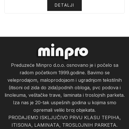
DETALJI
Preduzeće Minpro d.o.o. osnovano je i počelo sa
radom početkom 1999.godine. Bavimo se
veleprodajom, maloprodojaom i ugradnjom tekstilnih
(itisoni od zida do zida)podnih obloga, pvc podova i
linoleuma, veštačke trave, laminata i troslojnih parketa.
Iza nas je 20-tak uspešnih godina u kojima smo
opremali veliki broj objekata.
PRODAJEMO ISKLJUČIVO PRVU KLASU TEPIHA,
ITISONA, LAMINATA, TROSLOJNIH PARKETA.