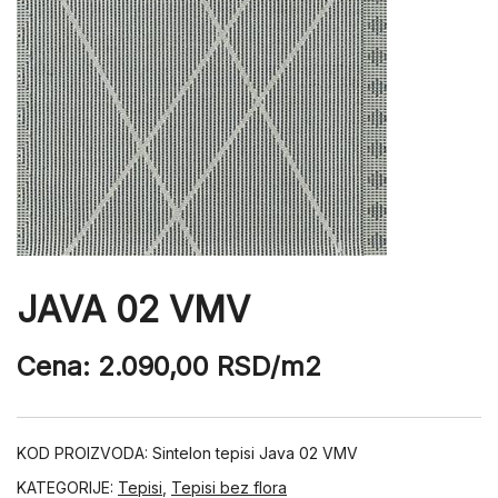
JAVA 02 VMV
Cena:
2.090,00
RSD
/m2
KOD PROIZVODA:
Sintelon tepisi Java 02 VMV
KATEGORIJE:
Tepisi
,
Tepisi bez flora