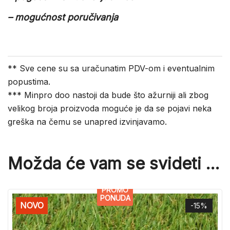
– mogućnost poručivanja
** Sve cene su sa uračunatim PDV-om i eventualnim
popustima.
*** Minpro doo nastoji da bude što ažurniji ali zbog
velikog broja proizvoda moguće je da se pojavi neka
greška na čemu se unapred izvinjavamo.
Možda će vam se svideti …
PROMO
PONUDA
NOVO
-15%