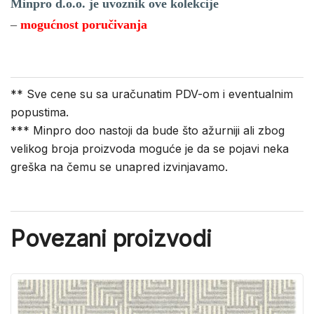
Minpro d.o.o. je uvoznik ove kolekcije
–
mogućnost poručivanja
** Sve cene su sa uračunatim PDV-om i eventualnim
popustima.
*** Minpro doo nastoji da bude što ažurniji ali zbog
velikog broja proizvoda moguće je da se pojavi neka
greška na čemu se unapred izvinjavamo.
Povezani proizvodi