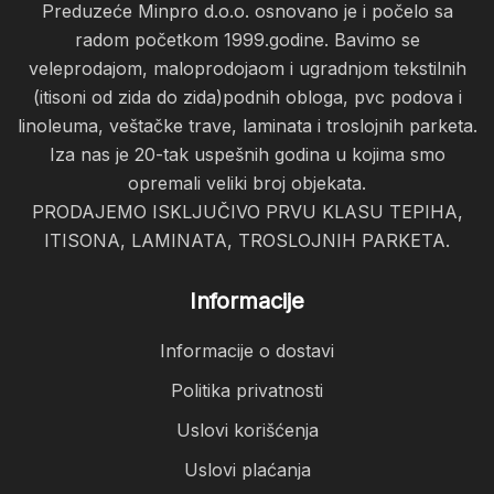
Preduzeće Minpro d.o.o. osnovano je i počelo sa
radom početkom 1999.godine. Bavimo se
veleprodajom, maloprodojaom i ugradnjom tekstilnih
(itisoni od zida do zida)podnih obloga, pvc podova i
linoleuma, veštačke trave, laminata i troslojnih parketa.
Iza nas je 20-tak uspešnih godina u kojima smo
opremali veliki broj objekata.
PRODAJEMO ISKLJUČIVO PRVU KLASU TEPIHA,
ITISONA, LAMINATA, TROSLOJNIH PARKETA.
Informacije
Informacije o dostavi
Politika privatnosti
Uslovi korišćenja
Uslovi plaćanja