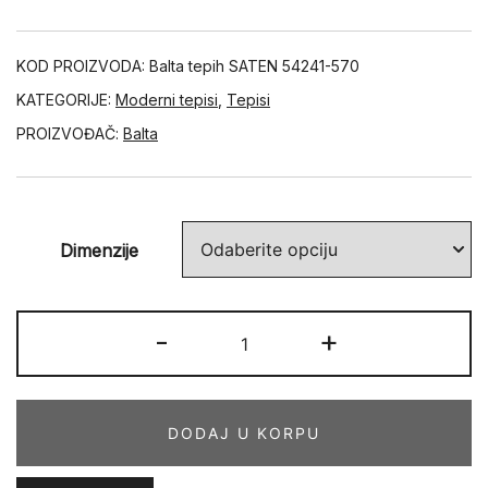
KOD PROIZVODA:
Balta tepih SATEN 54241-570
KATEGORIJE:
Moderni tepisi
,
Tepisi
PROIZVOĐAČ:
Balta
Dimenzije
SATEN
-
+
54241-
570
količina
DODAJ U KORPU