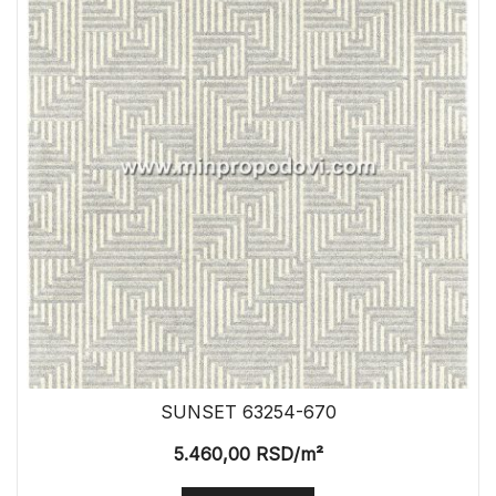
SUNSET 63254-670
5.460,00
RSD
/m²