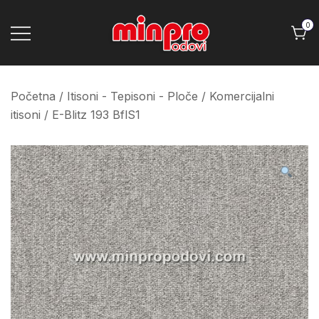
Skip
to
0
content
Minpro podovi
Početna
/
Itisoni - Tepisoni - Ploče
/
Komercijalni
itisoni
/ E-Blitz 193 BflS1