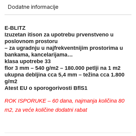
Dodatne informacije
E-BLITZ
Izuzetan itison za upotrebu prvenstveno u
poslovnom prostoru
– za ugradnju u najfrekventnijim prostorima u
bankama, kancelarijama…
klasa upotrebe 33
flor 3 mm – 540 g/m2 – 180.000 petlji na 1 m2
ukupna debljina cca 5,4 mm – težina cca 1.800
g/m2
Atest EU o sporogorivosti BflS1
ROK ISPORUKE – 60 dana, najmanja količina 80
m2, za veće količine dodatni rabat