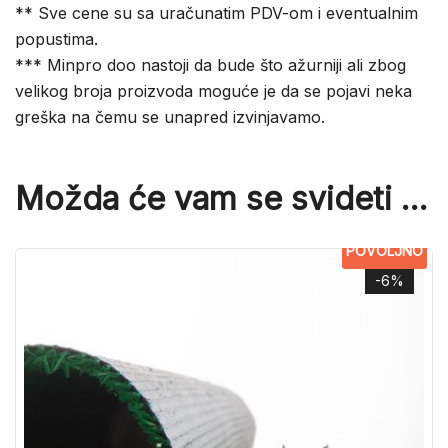
** Sve cene su sa uračunatim PDV-om i eventualnim
popustima.
*** Minpro doo nastoji da bude što ažurniji ali zbog
velikog broja proizvoda moguće je da se pojavi neka
greška na čemu se unapred izvinjavamo.
Možda će vam se svideti …
POVOLJNO
-6%