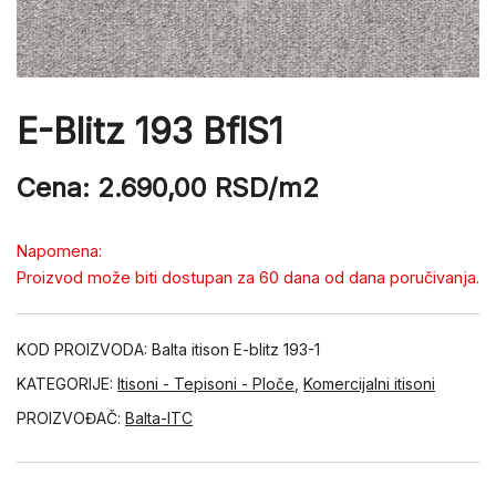
E-Blitz 193 BflS1
Cena:
2.690,00
RSD
/m2
Napomena:
Proizvod može biti dostupan za 60 dana od dana poručivanja.
KOD PROIZVODA:
Balta itison E-blitz 193-1
KATEGORIJE:
Itisoni - Tepisoni - Ploče
,
Komercijalni itisoni
PROIZVOĐAČ:
Balta-ITC