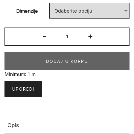
Dimenzije
E-
-
+
Blitz
193
BflS1
DODAJ U KORPU
količina
Minimum: 1 m
UPOREDI
Opis