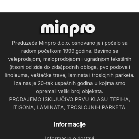
Preduzeće Minpro d.o.o. osnovano je i počelo sa
radom početkom 1999.godine. Bavimo se
veleprodajom, maloprodojaom i ugradnjom tekstilnih
(itisoni od zida do zida)podnih obloga, pvc podova i
linoleuma, veštačke trave, laminata i troslojnih parketa.
Iza nas je 20-tak uspešnih godina u kojima smo
opremali veliki broj objekata.
PRODAJEMO ISKLJUČIVO PRVU KLASU TEPIHA,
ITISONA, LAMINATA, TROSLOJNIH PARKETA.
Informacije
Informacije o dostavi