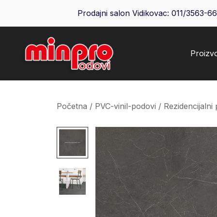
Skip
Prodajni salon Vidikovac:
011/3563-6
to
content
Proizv
Minpro podovi
Početna
/
PVC-vinil-podovi
/
Rezidencijalni 