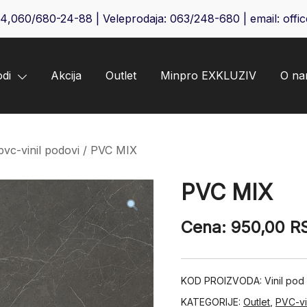
64
,
060/680-24-88
| Veleprodaja:
063/248-680
| email:
offi
odi
Akcija
Outlet
Minpro EXKLUZIV
O n
pvc-vinil podovi
/ PVC MIX
PVC MIX
Cena:
950,00
R
KOD PROIZVODA:
Vinil po
KATEGORIJE:
Outlet
,
PVC-vi