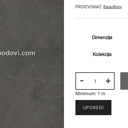
PROIZVOĐAČ:
Beaufloor
Dimenzije
Kolekcija
PVC
-
+
MIX
količina
Minimum: 1 m
UPOREDI