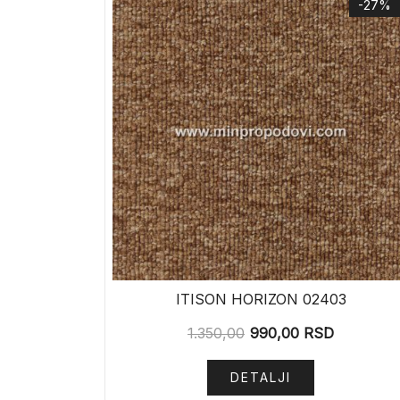
-27%
ITISON HORIZON 02403
1.350,00
990,00
RSD
DETALJI