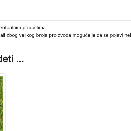
entualnim popustima.
i ali zbog velikog broja proizvoda moguće je da se pojavi 
eti …