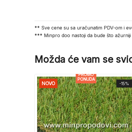
** Sve cene su sa uračunatim PDV-om i ev
*** Minpro doo nastoji da bude što ažurnij
Možda će vam se svid
PROMO
PONUDA
NOVO
-15%