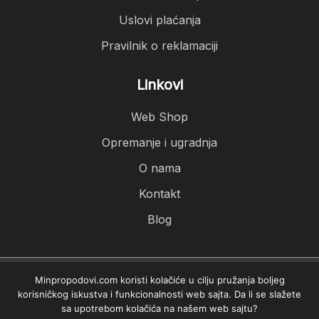
Uslovi plaćanja
Pravilnik o reklamaciji
Linkovi
Web Shop
Opremanje i ugradnja
O nama
Kontakt
Blog
Minpropodovi.com koristi kolačiće u cilju pružanja boljeg
Minpro podovi © 2026. Sva prava zadržana.
korisničkog iskustva i funkcionalnosti web sajta. Da li se slažete
sa upotrebom kolačića na našem web sajtu?
Izrada sajta
PCMAX Studio