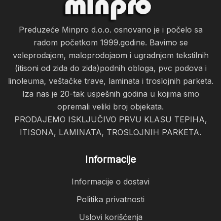
Preduzeće Minpro d.o.o. osnovano je i počelo sa
radom početkom 1999.godine. Bavimo se
veleprodajom, maloprodojaom i ugradnjom tekstilnih
(itisoni od zida do zida)podnih obloga, pvc podova i
linoleuma, veštačke trave, laminata i troslojnih parketa.
Iza nas je 20-tak uspešnih godina u kojima smo
opremali veliki broj objekata.
PRODAJEMO ISKLJUČIVO PRVU KLASU TEPIHA,
ITISONA, LAMINATA, TROSLOJNIH PARKETA.
Informacije
Informacije o dostavi
Politika privatnosti
Uslovi korišćenja