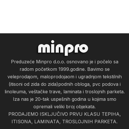
Preduzeće Minpro d.o.o. osnovano je i počelo sa
radom početkom 1999.godine. Bavimo se
veleprodajom, maloprodojaom i ugradnjom tekstilnih
(itisoni od zida do zida)podnih obloga, pvc podova i
linoleuma, veštačke trave, laminata i troslojnih parketa.
Iza nas je 20-tak uspešnih godina u kojima smo
opremali veliki broj objekata.
PRODAJEMO ISKLJUČIVO PRVU KLASU TEPIHA,
ITISONA, LAMINATA, TROSLOJNIH PARKETA.