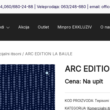
64
,
060/680-24-88
| Veleprodaja:
063/248-680
| email:
offi
odi
Akcija
Outlet
Minpro EXKLUZIV
O n
jalni itisoni
/ ARC EDITION LA BAULE
ARC EDITI
Cena: Na upit
KOD PROIZVODA:
Tepisoni
KATEGORIJA:
Komercijalni it