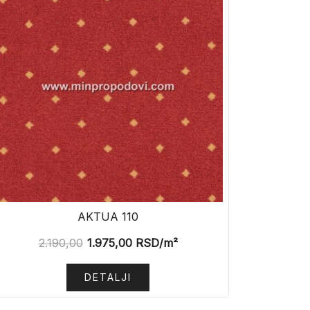
AKTUA 110
2.190,00
1.975,00
RSD
/m²
DETALJI