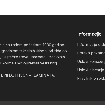
Informacije
Informacije o d
čelo sa radom početkom 1999.godine.
radnjom tekstilnih (itisoni od zida do
Politika privatno
veštačke trave, laminata i troslojnih
Uslovi korišćen
u kojima smo opremali veliki broj
Uslovi plaćanja
EPIHA, ITISONA, LAMINATA,
Pravilnik o rekl