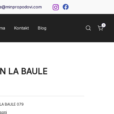
ce@minpropodovi.com
0
ama
Kontakt
Blog
ON LA BAULE
 LA BAULE 079
isoni