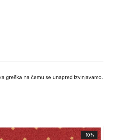
neka greška na čemu se unapred izvinjavamo.
-10%