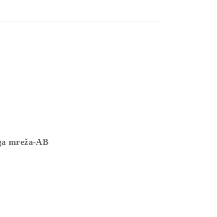
oga mreža-AB