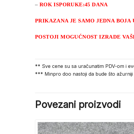
–
ROK ISPORUKE:45 DANA
PRIKAZANA JE SAMO JEDNA BOJA 
POSTOJI MOGUĆNOST IZRADE VAŠ
** Sve cene su sa uračunatim PDV-om i ev
*** Minpro doo nastoji da bude što ažurnij
Povezani proizvodi