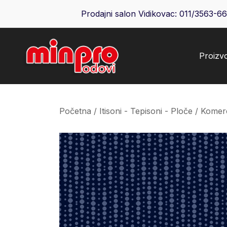
Skip
Prodajni salon Vidikovac:
011/3563-6
to
content
Proizv
Minpro podovi
Početna
/
Itisoni - Tepisoni - Ploče
/
Komerci