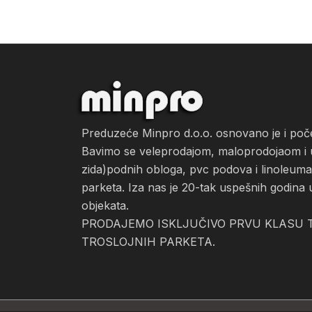
Preduzeće Minpro d.o.o. osnovano je i po
Bavimo se veleprodajom, maloprodojaom i ug
zida)podnih obloga, pvc podova i linoleuma, 
parketa. Iza nas je 20-tak uspešnih godina 
objekata.
PRODAJEMO ISKLJUČIVO PRVU KLASU T
TROSLOJNIH PARKETA.