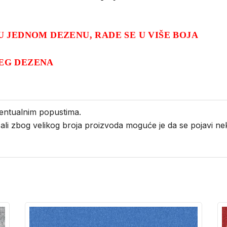
U JEDNOM DEZENU, RADE SE U VIŠE BOJA
EG DEZENA
entualnim popustima.
i ali zbog velikog broja proizvoda moguće je da se pojavi 