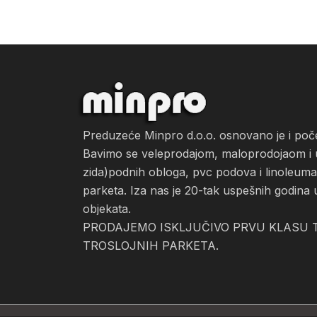
Preduzeće Minpro d.o.o. osnovano je i po
Bavimo se veleprodajom, maloprodojaom i ug
zida)podnih obloga, pvc podova i linoleuma, 
parketa. Iza nas je 20-tak uspešnih godina 
objekata.
PRODAJEMO ISKLJUČIVO PRVU KLASU T
TROSLOJNIH PARKETA.