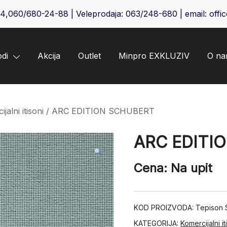
64
,
060/680-24-88
| Veleprodaja:
063/248-680
| email:
offi
odi
Akcija
Outlet
Minpro EXKLUZIV
O n
jalni itisoni
/ ARC EDITION SCHUBERT
ARC EDITI
Cena: Na upit
KOD PROIZVODA:
Tepison
KATEGORIJA:
Komercijalni it