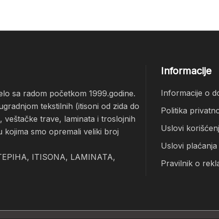
Informacije
Informacije o d
čelo sa radom početkom 1999.godine.
radnjom tekstilnih (itisoni od zida do
Politika privatno
veštačke trave, laminata i troslojnih
Uslovi korišćen
u kojima smo opremali veliki broj
Uslovi plaćanja
EPIHA, ITISONA, LAMINATA,
Pravilnik o rekl