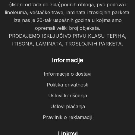
(itisoni od zida do zida)podnih obloga, pvc podova i
linoleuma, veštačke trave, laminata i troslojnih parketa.
Iza nas je 20-tak uspešnih godina u kojima smo
opremali veliki broj objekata.
PRODAJEMO ISKLJUČIVO PRVU KLASU TEPIHA,
ITISONA, LAMINATA, TROSLOJNIH PARKETA.
Informacije
Informacije o dostavi
Politika privatnosti
Uslovi korišćenja
Uslovi plaćanja
Pravilnik o reklamaciji
Linkovi