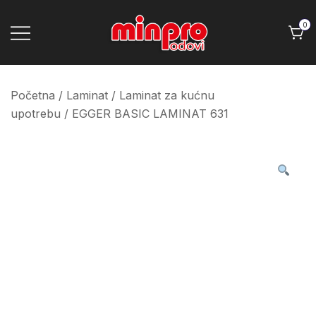
Skip
to
0
content
Minpro podovi
Početna
/
Laminat
/
Laminat za kućnu
upotrebu
/ EGGER BASIC LAMINAT 631