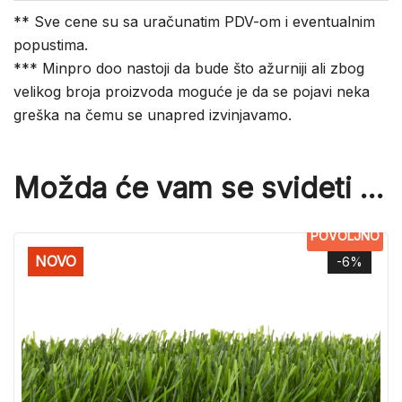
** Sve cene su sa uračunatim PDV-om i eventualnim
popustima.
*** Minpro doo nastoji da bude što ažurniji ali zbog
velikog broja proizvoda moguće je da se pojavi neka
greška na čemu se unapred izvinjavamo.
Možda će vam se svideti …
POVOLJNO
NOVO
-6%