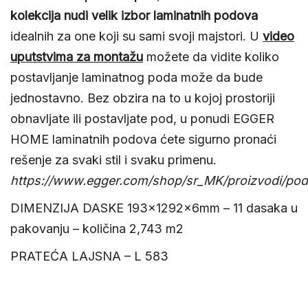
kolekcija nudi velik izbor laminatnih podova
idealnih za one koji su sami svoji majstori. U
video
uputstvima za montažu
možete da vidite koliko
postavljanje laminatnog poda može da bude
jednostavno. Bez obzira na to u kojoj prostoriji
obnavljate ili postavljate pod, u ponudi EGGER
HOME laminatnih podova ćete sigurno pronaći
rešenje za svaki stil i svaku primenu.
https://www.egger.com/shop/sr_MK/proizvodi/podo
DIMENZIJA DASKE 193x1292x6mm – 11 dasaka u
pakovanju – količina 2,743 m2
PRATEĆA LAJSNA – L 583