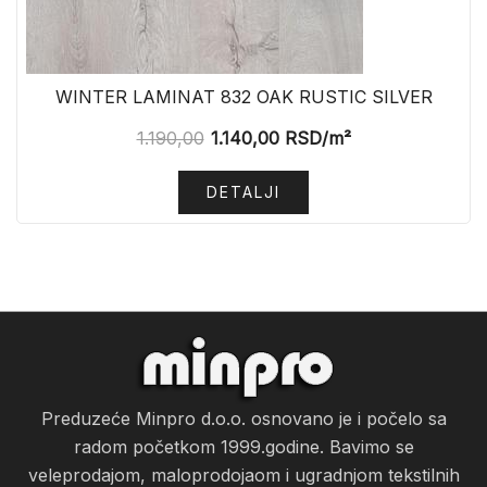
WINTER LAMINAT 832 OAK RUSTIC SILVER
1.190,00
1.140,00
RSD
/m²
DETALJI
Preduzeće Minpro d.o.o. osnovano je i počelo sa
radom početkom 1999.godine. Bavimo se
veleprodajom, maloprodojaom i ugradnjom tekstilnih