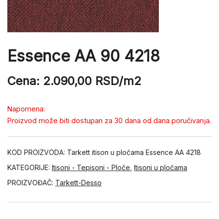
Essence AA 90 4218
Cena:
2.090,00
RSD
/m2
Napomena:
Proizvod može biti dostupan za 30 dana od dana poručivanja.
KOD PROIZVODA:
Tarkett itison u pločama Essence AA 4218
KATEGORIJE:
Itisoni - Tepisoni - Ploče
,
Itisoni u pločama
PROIZVOĐAČ:
Tarkett-Desso