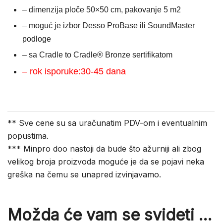
– dimenzija ploče 50×50 cm, pakovanje 5 m2
– moguć je izbor Desso ProBase ili SoundMaster
podloge
– sa Cradle to Cradle® Bronze sertifikatom
– rok isporuke:30-45 dana
** Sve cene su sa uračunatim PDV-om i eventualnim
popustima.
*** Minpro doo nastoji da bude što ažurniji ali zbog
velikog broja proizvoda moguće je da se pojavi neka
greška na čemu se unapred izvinjavamo.
Možda će vam se svideti …