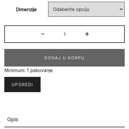
Dimenzije
Essence
-
+
AA
90
4218
DODAJ U KORPU
količina
Minimum: 1 pakovanje
UPOREDI
Opis