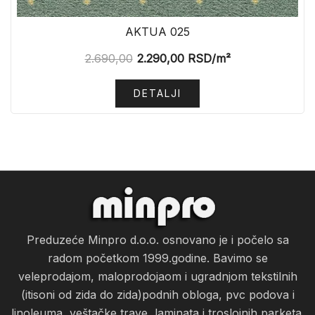
AKTUA 025
2.690,00
2.290,00
RSD
/m²
DETALJI
Preduzeće Minpro d.o.o. osnovano je i počelo sa
radom početkom 1999.godine. Bavimo se
veleprodajom, maloprodojaom i ugradnjom tekstilnih
(itisoni od zida do zida)podnih obloga, pvc podova i
linoleuma, veštačke trave, laminata i troslojnih parketa.