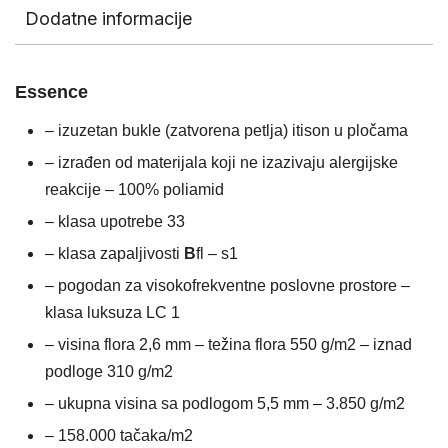
Dodatne informacije
Essence
– izuzetan bukle (zatvorena petlja) itison u pločama
– izrađen od materijala koji ne izazivaju alergijske
reakcije – 100% poliamid
– klasa upotrebe 33
– klasa zapaljivosti
B
fl – s1
– pogodan za visokofrekventne poslovne prostore –
klasa luksuza LC 1
– visina flora 2,6 mm – težina flora 550 g/m2 – iznad
podloge 310 g/m2
– ukupna visina sa podlogom 5,5 mm – 3.850 g/m2
– 158.000 tačaka/m2