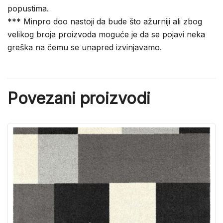
popustima.
*** Minpro doo nastoji da bude što ažurniji ali zbog
velikog broja proizvoda moguće je da se pojavi neka
greška na čemu se unapred izvinjavamo.
Povezani proizvodi