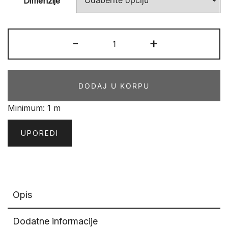
Dimenzije
GATE
-
+
STAZA
05
MFM
DODAJ U KORPU
količina
Minimum: 1 m
UPOREDI
Opis
Dodatne informacije