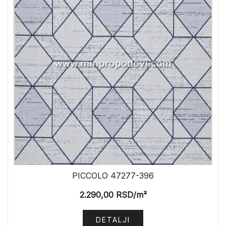
PICCOLO 47277-396
2.290,00
RSD
/m²
DETALJI