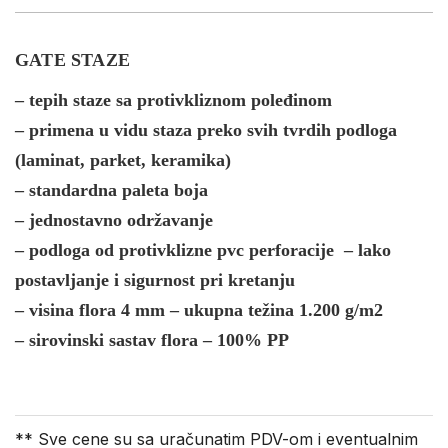
GATE STAZE
– tepih staze sa protivkliznom poleđinom
– primena u vidu staza preko svih tvrdih podloga
(laminat, parket, keramika)
– standardna paleta boja
– jednostavno održavanje
– podloga od protivklizne pvc perforacije – lako
postavljanje i sigurnost pri kretanju
– visina flora 4 mm – ukupna težina 1.200 g/m2
– sirovinski sastav flora – 100% PP
** Sve cene su sa uračunatim PDV-om i eventualnim