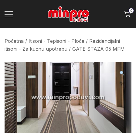
Skip
to
0
content
Minpro podovi
Početna
/
Itisoni - Tepisoni - Ploče
/
Rezidencijalni
itisoni - Za kućnu upotrebu
/ GATE STAZA 05 MFM