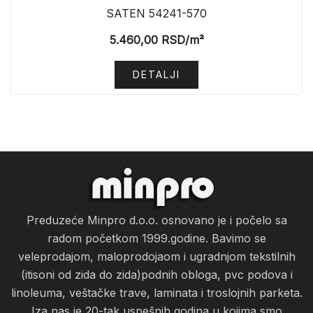
SATEN 54241-570
5.460,00
RSD
/m²
DETALJI
Preduzeće Minpro d.o.o. osnovano je i počelo sa
radom početkom 1999.godine. Bavimo se
veleprodajom, maloprodojaom i ugradnjom tekstilnih
(itisoni od zida do zida)podnih obloga, pvc podova i
linoleuma, veštačke trave, laminata i troslojnih parketa.
Iza nas je 20-tak uspešnih godina u kojima smo