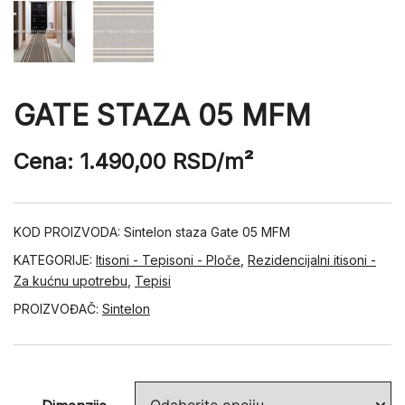
GATE STAZA 05 MFM
Cena:
1.490,00
RSD
/m²
KOD PROIZVODA:
Sintelon staza Gate 05 MFM
KATEGORIJE:
Itisoni - Tepisoni - Ploče
,
Rezidencijalni itisoni -
Za kućnu upotrebu
,
Tepisi
PROIZVOĐAČ:
Sintelon