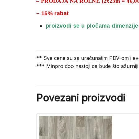
– PRODAJA NA ROLNE (2x23m = 46,00
– 15% rabat
proizvodi se u pločama dimenzije
** Sve cene su sa uračunatim PDV-om i ev
*** Minpro doo nastoji da bude što ažurnij
Povezani proizvodi