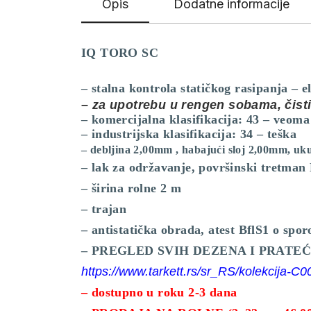
Opis
Dodatne informacije
IQ TORO SC
– stalna kontrola statičkog rasipanja – 
– za upotrebu u rengen sobama, čis
– komercijalna klasifikacija: 43 – veoma
– industrijska klasifikacija: 34 – teška
– debljina 2,00mm , habajući sloj 2,00mm, uk
– lak za održavanje, površinski tretm
– širina rolne 2 m
– trajan
– antistatička obrada, atest BflS1 o spor
– PREGLED SVIH DEZENA I PRATE
https://www.tarkett.rs/sr_RS/kolekcija-C0
– dostupno u roku 2-3 dana