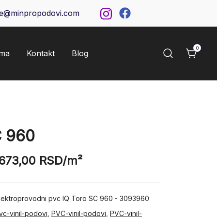
ce@minpropodovi.com
0
ama
Kontakt
Blog
 960
.673,00
RSD
/m²
elektroprovodni pvc IQ Toro SC 960 - 3093960
vc-vinil-podovi
,
PVC-vinil-podovi
,
PVC-vinil-