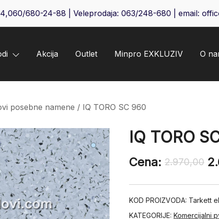
64
,
060/680-24-88
| Veleprodaja:
063/248-680
| email:
offi
odi
Akcija
Outlet
Minpro EXKLUZIV
O n
dovi posebne namene
/ IQ TORO SC 960
IQ TORO SC
Cena:
2
2.970,00
KOD PROIZVODA:
Tarkett 
KATEGORIJE:
Komercijalni p