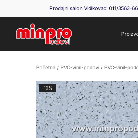
Skip
Prodajni salon Vidikovac:
011/3563-6
to
content
Proizv
Minpro podovi
Početna
/
PVC-vinil-podovi
/
PVC-vinil-po
-10%