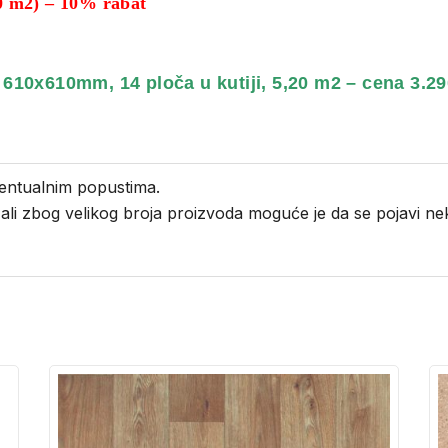
 m2) – 10% rabat
 610x610mm, 14 ploča u kutiji, 5,20 m2 – cena 3.2
entualnim popustima.
i ali zbog velikog broja proizvoda moguće je da se pojavi 