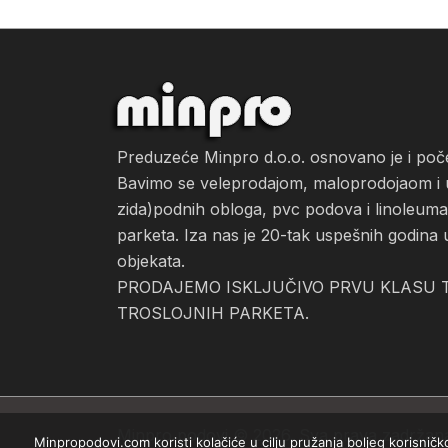
Preduzeće Minpro d.o.o. osnovano je i po
Bavimo se veleprodajom, maloprodojaom i ug
zida)podnih obloga, pvc podova i linoleuma, 
parketa. Iza nas je 20-tak uspešnih godina 
objekata.
PRODAJEMO ISKLJUČIVO PRVU KLASU T
TROSLOJNIH PARKETA.
Minpro podovi © 2026. Sva prava zadržan
Minpropodovi.com koristi kolačiće u cilju pružanja boljeg korisnič