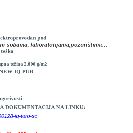
elektroprovodan pod
tim sobama, laboratorijama,pozorištima…
 teška
upna težina 2.800 g/m2
an NEW IQ PUR
ogorivosti
ĆA DOKUMENTACIJA NA LINKU:
00128-iq-toro-sc