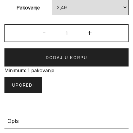
Pakovanje
Tarkett
-
+
JOURNEY
7
31
DODAJ U KORPU
4V
Panonian
Minimum: 1 pakovanje
Oak
količina
UPOREDI
Opis