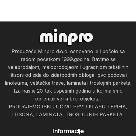
Preduzeće Minpro d.o.o. osnovano je i počelo sa
radom početkom 1999.godine. Bavimo se
veleprodajom, maloprodojaom i ugradnjom tekstilnih
(itisoni od zida do zida)podnih obloga, pvc podova i
linoleuma, veštačke trave, laminata i troslojnih parketa.
Iza nas je 20-tak uspešnih godina u kojima smo
opremali veliki broj objekata.
PRODAJEMO ISKLJUČIVO PRVU KLASU TEPIHA,
ITISONA, LAMINATA, TROSLOJNIH PARKETA.
Informacije