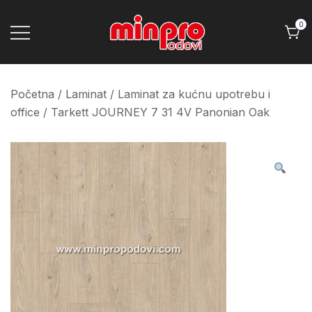
Skip
to
0
content
Minpro podovi
Početna
/
Laminat
/
Laminat za kućnu upotrebu i
office
/ Tarkett JOURNEY 7 31 4V Panonian Oak