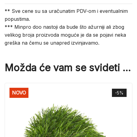
** Sve cene su sa uračunatim PDV-om i eventualnim
popustima.
*** Minpro doo nastoji da bude što ažurniji ali zbog
velikog broja proizvoda moguće je da se pojavi neka
greška na čemu se unapred izvinjavamo.
Možda će vam se svideti …
NOVO
-5%