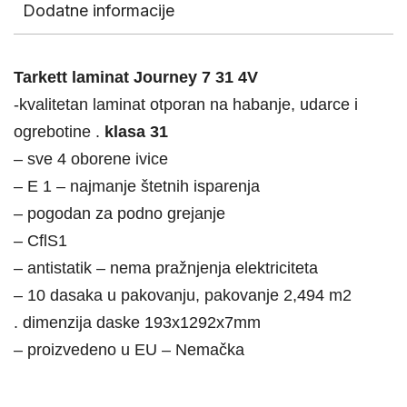
Dodatne informacije
Tarkett laminat Journey 7 31 4V
-kvalitetan laminat otporan na habanje, udarce i
ogrebotine .
klasa 31
– sve 4 oborene ivice
– E 1 – najmanje štetnih isparenja
– pogodan za podno grejanje
– CflS1
– antistatik – nema pražnjenja elektriciteta
– 10 dasaka u pakovanju, pakovanje 2,494 m2
. dimenzija daske 193x1292x7mm
– proizvedeno u EU – Nemačka