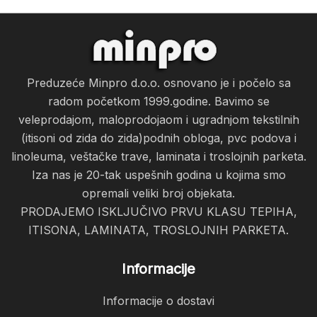
Preduzeće Minpro d.o.o. osnovano je i počelo sa
radom početkom 1999.godine. Bavimo se
veleprodajom, maloprodojaom i ugradnjom tekstilnih
(itisoni od zida do zida)podnih obloga, pvc podova i
linoleuma, veštačke trave, laminata i troslojnih parketa.
Iza nas je 20-tak uspešnih godina u kojima smo
opremali veliki broj objekata.
PRODAJEMO ISKLJUČIVO PRVU KLASU TEPIHA,
ITISONA, LAMINATA, TROSLOJNIH PARKETA.
Informacije
Informacije o dostavi