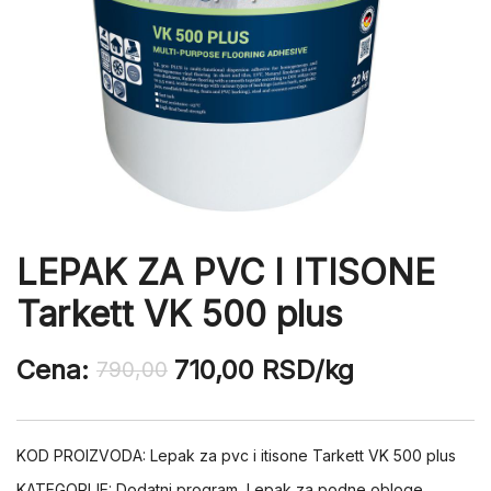
LEPAK ZA PVC I ITISONE
Tarkett VK 500 plus
Cena:
710,00
RSD
/kg
790,00
KOD PROIZVODA:
Lepak za pvc i itisone Tarkett VK 500 plus
KATEGORIJE:
Dodatni program
,
Lepak za podne obloge