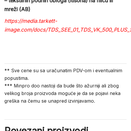
– tekstilnih podnih obloga (itisona) na flilcu ili
mreži (AB)
https://media.tarkett-
image.com/docs/TDS_SEE_01_TDS_VK_500_PLUS_
** Sve cene su sa uračunatim PDV-om i eventualnim
popustima.
*** Minpro doo nastoji da bude što ažurniji ali zbog
velikog broja proizvoda moguće je da se pojavi neka
greška na čemu se unapred izvinjavamo.
Povezani proizvodi