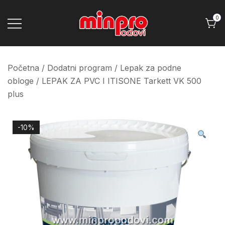
Skip
to
0
content
Minpro podovi
Početna
/
Dodatni program
/
Lepak za podne
obloge
/ LEPAK ZA PVC I ITISONE Tarkett VK 500
plus
-10%