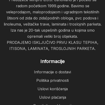
radom početkom 1999.godine. Bavimo se
veleprodajom, maloprodojaom i ugradnjom tekstilnih
(itisoni od zida do zida)podnih obloga, pvc podova i
linoleuma, veštačke trave, laminata i troslojnih parketa.
Iza nas je 20-tak uspešnih godina u kojima smo
opremali veliki broj objekata.
PRODAJEMO ISKLJUČIVO PRVU KLASU TEPIHA,
ITISONA, LAMINATA, TROSLOJNIH PARKETA.
Informacije
Informacije o dostavi
Politika privatnosti
Uslovi korišćenja
Uslovi plaćanja