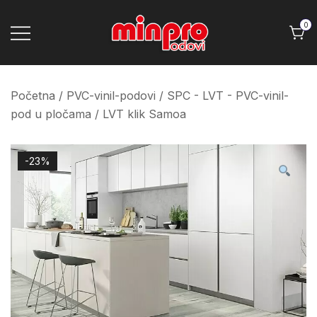
Skip
to
0
content
Minpro podovi
Početna
/
PVC-vinil-podovi
/
SPC - LVT - PVC-vinil-
pod u pločama
/ LVT klik Samoa
-23%