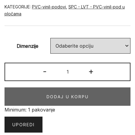
KATEGORIJE:
PVC-vinil-podovi
,
SPC - LVT - PVC-vinil-pod u
pločama
Dimenzije
LVT
-
+
klik
Samoa
količina
DODAJ U KORPU
Minimum: 1 pakovanje
UPOREDI