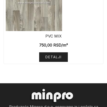
PVC MIX
750,00
RSD
/m²
DETALJI
Preduzeće Minpro d.o.o. osnovano je i počelo sa