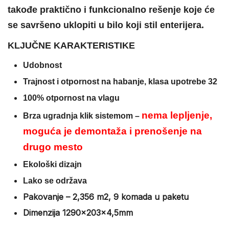
takođe praktično i funkcionalno rešenje koje će
se savršeno uklopiti u bilo koji stil enterijera.
KLJUČNE KARAKTERISTIKE
Udobnost
Trajnost i otpornost na habanje, klasa upotrebe 32
100% otpornost na vlagu
nema lepljenje,
Brza ugradnja klik sistemom –
moguća je demontaža i prenošenje na
drugo mesto
Ekološki dizajn
Lako se održava
Pakovanje – 2,356 m2, 9 komada u paketu
Dimenzija 1290x203x4,5mm