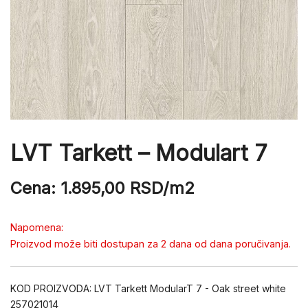
LVT Tarkett – Modulart 7
Cena:
1.895,00
RSD
/m2
Napomena:
Proizvod može biti dostupan za 2 dana od dana poručivanja.
KOD PROIZVODA:
LVT Tarkett ModularT 7 - Oak street white
257021014