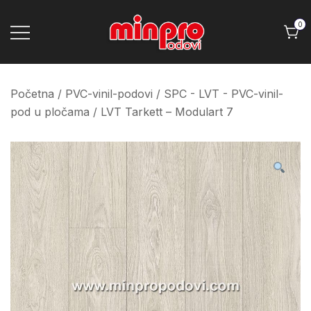
Skip
to
0
content
Minpro podovi
Početna
/
PVC-vinil-podovi
/
SPC - LVT - PVC-vinil-
pod u pločama
/ LVT Tarkett – Modulart 7