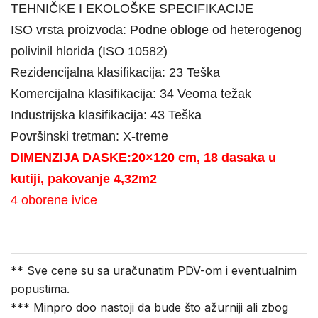
TEHNIČKE I EKOLOŠKE SPECIFIKACIJE
ISO vrsta proizvoda:
Podne obloge od heterogenog
polivinil hlorida (ISO 10582)
Rezidencijalna klasifikacija:
23 Teška
Komercijalna klasifikacija:
34 Veoma težak
Industrijska klasifikacija:
43 Teška
Površinski tretman:
X-treme
DIMENZIJA DASKE:20×120 cm, 18 dasaka u
kutiji, pakovanje 4,32m2
4 oborene ivice
** Sve cene su sa uračunatim PDV-om i eventualnim
popustima.
*** Minpro doo nastoji da bude što ažurniji ali zbog