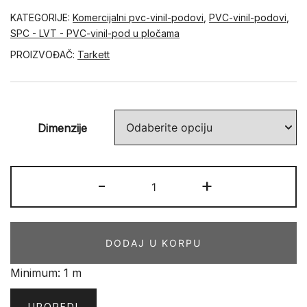
KATEGORIJE:
Komercijalni pvc-vinil-podovi
,
PVC-vinil-podovi
,
SPC - LVT - PVC-vinil-pod u pločama
PROIZVOĐAČ:
Tarkett
Dimenzije
LVT
-
+
Tarkett
-
Modulart
DODAJ U KORPU
7
količina
Minimum: 1 m
UPOREDI