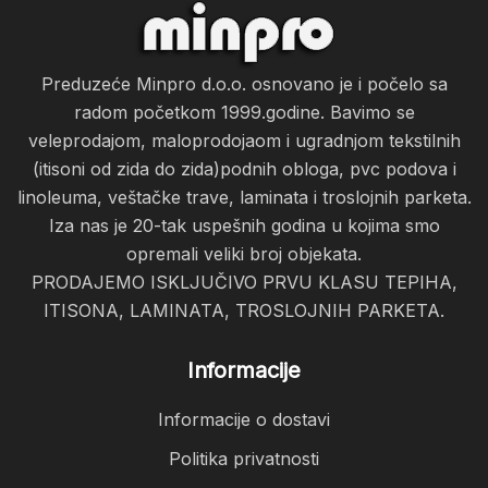
Preduzeće Minpro d.o.o. osnovano je i počelo sa
radom početkom 1999.godine. Bavimo se
veleprodajom, maloprodojaom i ugradnjom tekstilnih
(itisoni od zida do zida)podnih obloga, pvc podova i
linoleuma, veštačke trave, laminata i troslojnih parketa.
Iza nas je 20-tak uspešnih godina u kojima smo
opremali veliki broj objekata.
PRODAJEMO ISKLJUČIVO PRVU KLASU TEPIHA,
ITISONA, LAMINATA, TROSLOJNIH PARKETA.
Informacije
Informacije o dostavi
Politika privatnosti