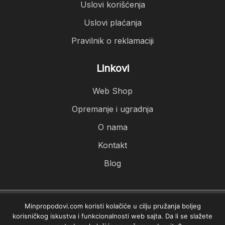
Uslovi korišćenja
Uslovi plaćanja
Pravilnik o reklamaciji
Linkovi
Web Shop
Opremanje i ugradnja
O nama
Kontakt
Blog
Minpropodovi.com koristi kolačiće u cilju pružanja boljeg
Minpro podovi © 2026. Sva prava zadržana.
korisničkog iskustva i funkcionalnosti web sajta. Da li se slažete