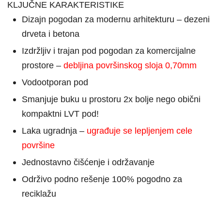
KLJUČNE KARAKTERISTIKE
Dizajn pogodan za modernu arhitekturu – dezeni
drveta i betona
Izdržljiv i trajan pod pogodan za komercijalne
prostore –
d
ebljina površinskog sloja 0,70mm
Vodootporan pod
Smanjuje buku u prostoru 2x bolje nego obični
kompaktni LVT pod!
Laka ugradnja –
u
građuje se lepljenjem cele
površine
Jednostavno čišćenje i održavanje
Održivo podno rešenje 100% pogodno za
reciklažu