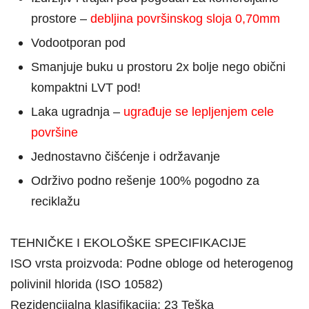
prostore –
d
ebljina površinskog sloja 0,70mm
Vodootporan pod
Smanjuje buku u prostoru 2x bolje nego obični
kompaktni LVT pod!
Laka ugradnja –
u
građuje se lepljenjem cele
površine
Jednostavno čišćenje i održavanje
Održivo podno rešenje 100% pogodno za
reciklažu
TEHNIČKE I EKOLOŠKE SPECIFIKACIJE
ISO vrsta proizvoda:
Podne obloge od heterogenog
polivinil hlorida (ISO 10582)
Rezidencijalna klasifikacija:
23 Teška