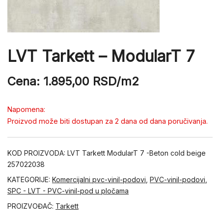
LVT Tarkett – ModularT 7
Cena:
1.895,00
RSD
/m2
Napomena:
Proizvod može biti dostupan za 2 dana od dana poručivanja.
KOD PROIZVODA:
LVT Tarkett ModularT 7 -Beton cold beige
257022038
KATEGORIJE:
Komercijalni pvc-vinil-podovi
,
PVC-vinil-podovi
,
SPC - LVT - PVC-vinil-pod u pločama
PROIZVOĐAČ:
Tarkett