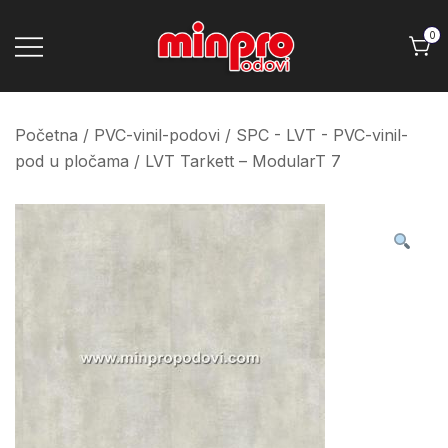
Skip
to
0
content
Minpro podovi
Početna
/
PVC-vinil-podovi
/
SPC - LVT - PVC-vinil-
pod u pločama
/ LVT Tarkett – ModularT 7