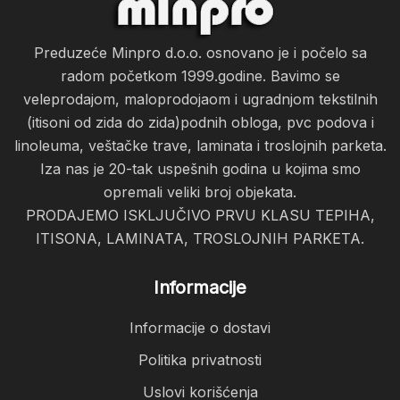
Preduzeće Minpro d.o.o. osnovano je i počelo sa
radom početkom 1999.godine. Bavimo se
veleprodajom, maloprodojaom i ugradnjom tekstilnih
(itisoni od zida do zida)podnih obloga, pvc podova i
linoleuma, veštačke trave, laminata i troslojnih parketa.
Iza nas je 20-tak uspešnih godina u kojima smo
opremali veliki broj objekata.
PRODAJEMO ISKLJUČIVO PRVU KLASU TEPIHA,
ITISONA, LAMINATA, TROSLOJNIH PARKETA.
Informacije
Informacije o dostavi
Politika privatnosti
Uslovi korišćenja