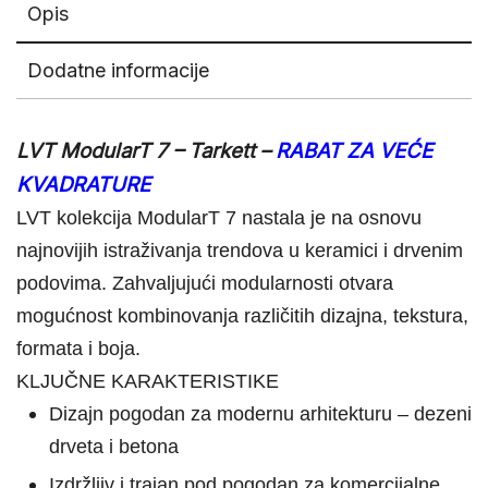
Opis
Dodatne informacije
LVT ModularT 7 – Tarkett –
RABAT ZA VEĆE
KVADRATURE
LVT kolekcija ModularT 7 nastala je na osnovu
najnovijih istraživanja trendova u keramici i drvenim
podovima. Zahvaljujući modularnosti otvara
mogućnost kombinovanja različitih dizajna, tekstura,
formata i boja.
KLJUČNE KARAKTERISTIKE
Dizajn pogodan za modernu arhitekturu – dezeni
drveta i betona
Izdržljiv i trajan pod pogodan za komercijalne