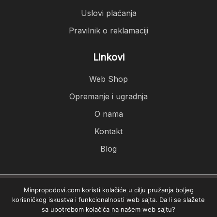
Uslovi plaćanja
Pravilnik o reklamaciji
Linkovi
Web Shop
Opremanje i ugradnja
O nama
Kontakt
Blog
Minpropodovi.com koristi kolačiće u cilju pružanja boljeg
Minpro podovi © 2026. Sva prava zadržana.
korisničkog iskustva i funkcionalnosti web sajta. Da li se slažete
sa upotrebom kolačića na našem web sajtu?
Izrada sajta
PCMAX Studio