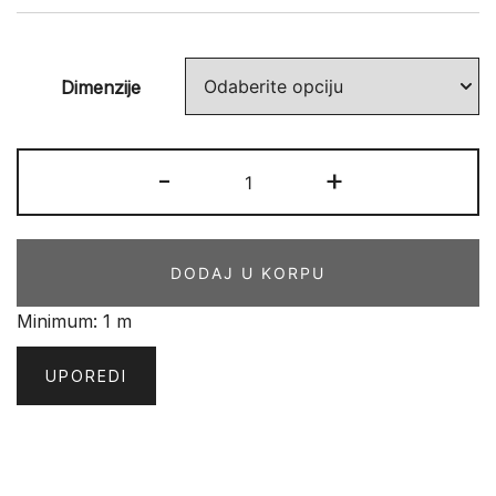
Dimenzije
LVT
-
+
Tarkett
-
ModularT
DODAJ U KORPU
7
količina
Minimum: 1 m
UPOREDI