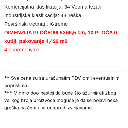
Komercijalna klasifikacija:
34 Veoma težak
Industrijska klasifikacija:
43 Teška
Površinski tretman:
X-treme
DIMENZIJA PLOČE:66,5X66,5 cm, 10 PLOČA u
kutiji, pakovanje 4,422 m2
4 oborene ivice
** Sve cene su sa uračunatim PDV-om i eventualnim
popustima.
*** Minpro doo nastoji da bude što ažurniji ali zbog
velikog broja proizvoda moguće je da se pojavi neka
greška na čemu se unapred izvinjavamo.