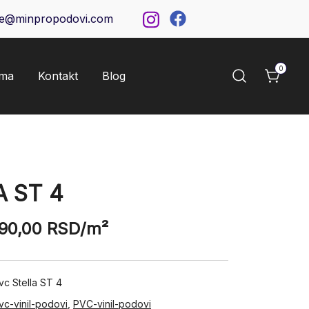
ce@minpropodovi.com
0
ama
Kontakt
Blog
 ST 4
190,00
RSD
/m²
vc Stella ST 4
vc-vinil-podovi
,
PVC-vinil-podovi