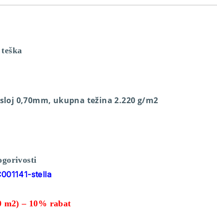
 teška
 sloj 0,70mm, ukupna težina 2.220 g/m2
ogorivosti
C001141-stella
 m2) – 10% rabat