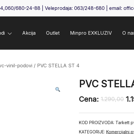
64
,
060/680-24-88
| Veleprodaja:
063/248-680
| email:
offi
odi
Akcija
Outlet
Minpro EXKLUZIV
O n
vc-vinil-podovi
/ PVC STELLA ST 4
PVC STELLA
Cena:
1.
1.290,00
KOD PROIZVODA:
Tarkett p
KATEGORIJE:
Komercijalni p