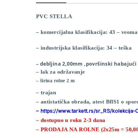
PVC STELLA
– komercijalna klasifikacija: 43 – veoma
– industrijska klasifikacija: 34 – teška
– debljina 2,00mm ,površinski habajući
– lak za održavanje
– širina rolne 2 m
– trajan
– antistatička obrada, atest BflS1 o spor
– https://www.tarkett.rs/sr_RS/kolekcija-
– dostupno u roku 2-3 dana
– PRODAJA NA ROLNE (2x25m = 50,00