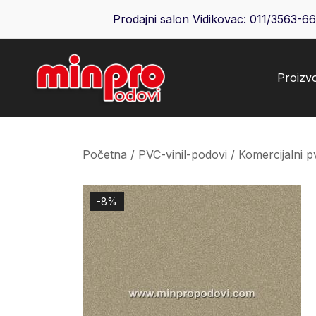
Skip
Prodajni salon Vidikovac:
011/3563-6
to
content
Proizv
Minpro podovi
Početna
/
PVC-vinil-podovi
/
Komercijalni p
-8%