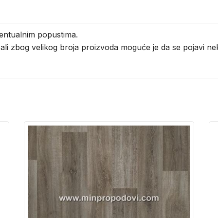
entualnim popustima.
i ali zbog velikog broja proizvoda moguće je da se pojavi 