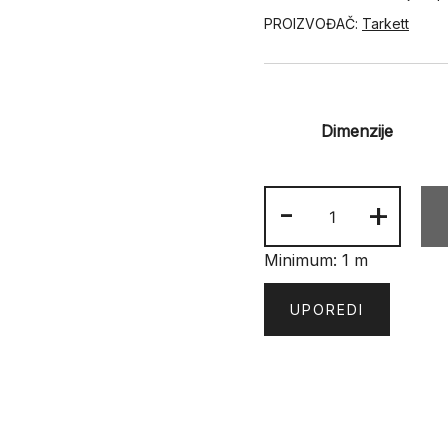
PROIZVOĐAČ:
Tarkett
Dimenzije
PVC
-
+
STELLA
ST
Minimum: 1 m
4
količina
UPOREDI