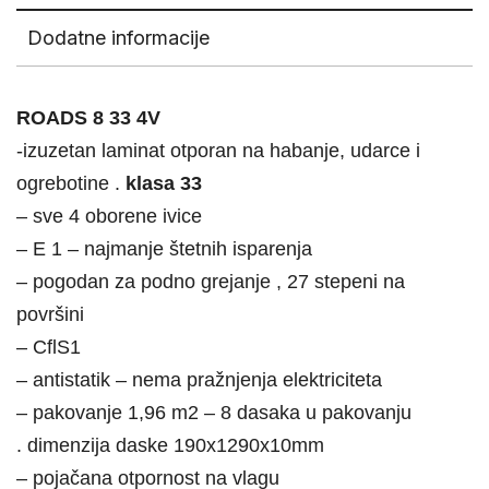
Dodatne informacije
ROADS 8 33 4V
-izuzetan laminat otporan na habanje, udarce i
ogrebotine .
klasa 33
– sve 4 oborene ivice
– E 1 – najmanje štetnih isparenja
– pogodan za podno grejanje , 27 stepeni na
površini
– CflS1
– antistatik – nema pražnjenja elektriciteta
– pakovanje 1,96 m2 – 8 dasaka u pakovanju
. dimenzija daske 190x1290x10mm
– pojačana otpornost na vlagu