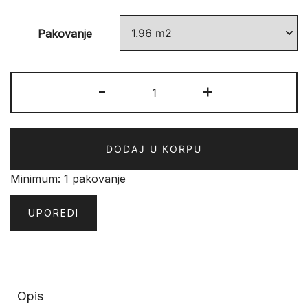
Pakovanje
Tarkett
-
+
ROADS
833
4V
DODAJ U KORPU
Tundra
količina
Minimum: 1 pakovanje
UPOREDI
Opis