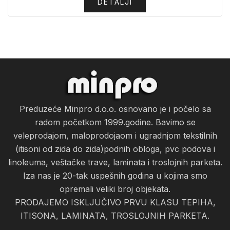
DETALJI
Preduzeće Minpro d.o.o. osnovano je i počelo sa
radom početkom 1999.godine. Bavimo se
veleprodajom, maloprodojaom i ugradnjom tekstilnih
(itisoni od zida do zida)podnih obloga, pvc podova i
linoleuma, veštačke trave, laminata i troslojnih parketa.
Iza nas je 20-tak uspešnih godina u kojima smo
opremali veliki broj objekata.
PRODAJEMO ISKLJUČIVO PRVU KLASU TEPIHA,
ITISONA, LAMINATA, TROSLOJNIH PARKETA.