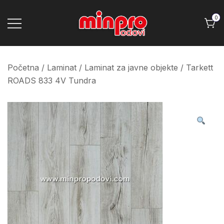
Skip
to
0
content
Minpro podovi
Početna
/
Laminat
/
Laminat za javne objekte
/ Tarkett
ROADS 833 4V Tundra