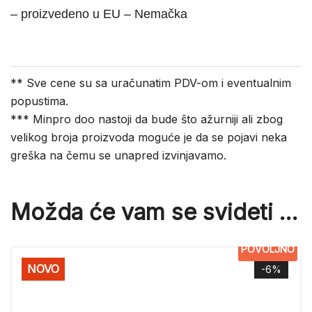
– proizvedeno u EU – Nemačka
** Sve cene su sa uračunatim PDV-om i eventualnim
popustima.
*** Minpro doo nastoji da bude što ažurniji ali zbog
velikog broja proizvoda moguće je da se pojavi neka
greška na čemu se unapred izvinjavamo.
Možda će vam se svideti …
POVOLJNO
NOVO
-6%