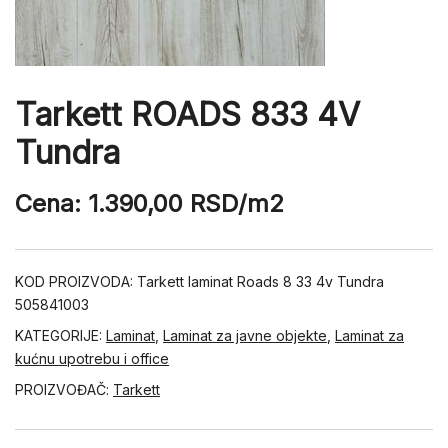
Tarkett ROADS 833 4V
Tundra
Cena:
1.390,00
RSD
/m2
KOD PROIZVODA:
Tarkett laminat Roads 8 33 4v Tundra
505841003
KATEGORIJE:
Laminat
,
Laminat za javne objekte
,
Laminat za
kućnu upotrebu i office
PROIZVOĐAČ:
Tarkett