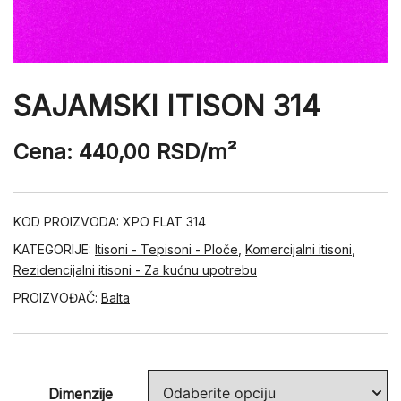
SAJAMSKI ITISON 314
Cena:
440,00
RSD
/m²
KOD PROIZVODA:
XPO FLAT 314
KATEGORIJE:
Itisoni - Tepisoni - Ploče
,
Komercijalni itisoni
,
Rezidencijalni itisoni - Za kućnu upotrebu
PROIZVOĐAČ:
Balta
Dimenzije