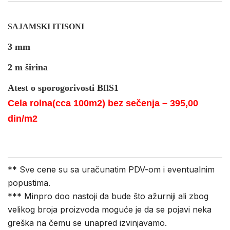
SAJAMSKI ITISONI
3 mm
2 m širina
Atest o sporogorivosti BflS1
Cela rolna(cca 100m2) bez sečenja – 395,00
din/m2
** Sve cene su sa uračunatim PDV-om i eventualnim
popustima.
*** Minpro doo nastoji da bude što ažurniji ali zbog
velikog broja proizvoda moguće je da se pojavi neka
greška na čemu se unapred izvinjavamo.