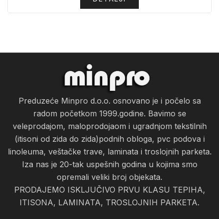
Preduzeće Minpro d.o.o. osnovano je i počelo sa
radom početkom 1999.godine. Bavimo se
veleprodajom, maloprodojaom i ugradnjom tekstilnih
(itisoni od zida do zida)podnih obloga, pvc podova i
linoleuma, veštačke trave, laminata i troslojnih parketa.
Iza nas je 20-tak uspešnih godina u kojima smo
opremali veliki broj objekata.
PRODAJEMO ISKLJUČIVO PRVU KLASU TEPIHA,
ITISONA, LAMINATA, TROSLOJNIH PARKETA.