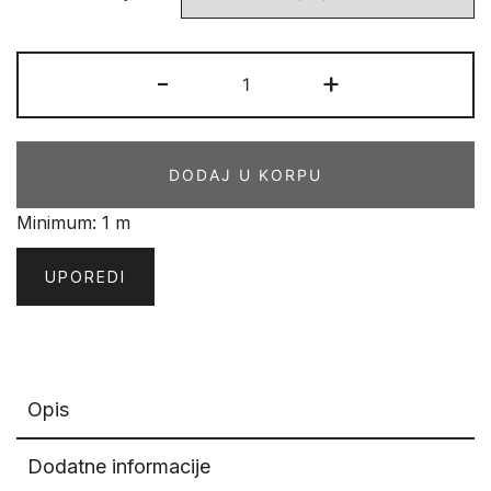
SAJAMSKI
-
+
ITISON
314
količina
DODAJ U KORPU
Minimum: 1 m
UPOREDI
Opis
Dodatne informacije