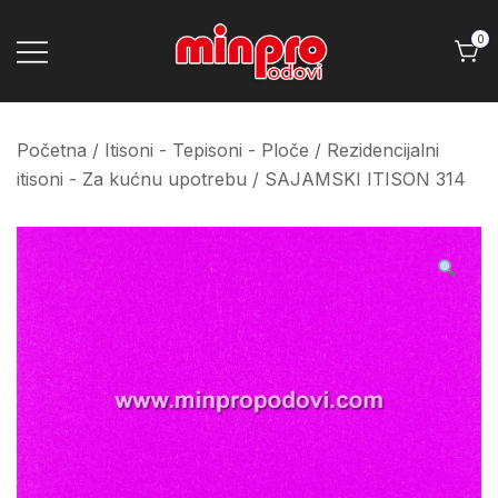
Skip
to
0
content
Minpro podovi
Početna
/
Itisoni - Tepisoni - Ploče
/
Rezidencijalni
itisoni - Za kućnu upotrebu
/ SAJAMSKI ITISON 314