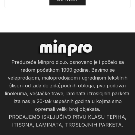
Preduzeće Minpro d.o.o. osnovano je i počelo sa
radom početkom 1999.godine. Bavimo se
veleprodajom, maloprodojaom i ugradnjom tekstilnih
(itisoni od zida do zida)podnih obloga, pvc podova i
linoleuma, veštačke trave, laminata i troslojnih parketa.
Iza nas je 20-tak uspešnih godina u kojima smo
opremali veliki broj objekata.
PRODAJEMO ISKLJUČIVO PRVU KLASU TEPIHA,
ITISONA, LAMINATA, TROSLOJNIH PARKETA.