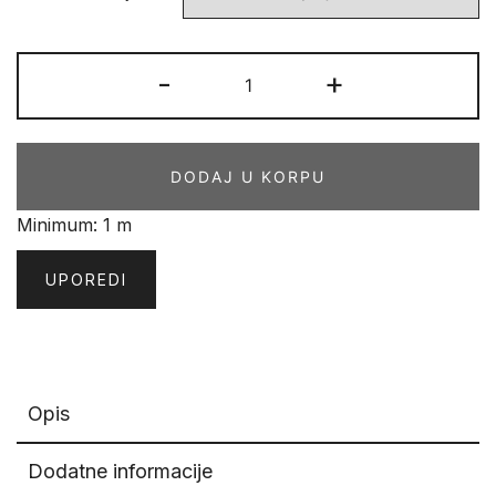
SAJAMSKI
-
+
ITISON
572
količina
DODAJ U KORPU
Minimum: 1 m
UPOREDI
Opis
Dodatne informacije