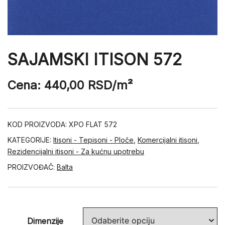
SAJAMSKI ITISON 572
Cena:
440,00
RSD
/m²
KOD PROIZVODA:
XPO FLAT 572
KATEGORIJE:
Itisoni - Tepisoni - Ploče
,
Komercijalni itisoni
,
Rezidencijalni itisoni - Za kućnu upotrebu
PROIZVOĐAČ:
Balta
Dimenzije