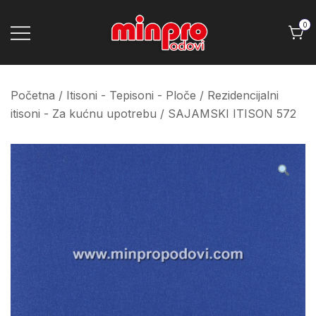
Skip
to
0
content
Minpro podovi
Početna
/
Itisoni - Tepisoni - Ploče
/
Rezidencijalni
itisoni - Za kućnu upotrebu
/ SAJAMSKI ITISON 572