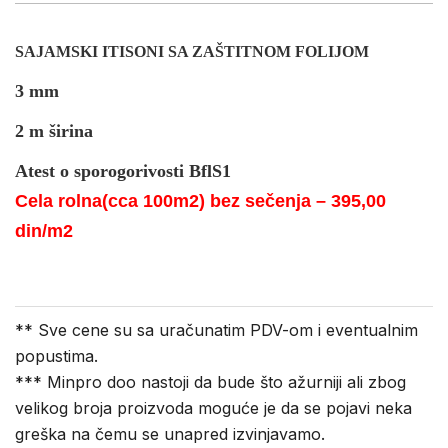
SAJAMSKI ITISONI SA ZAŠTITNOM FOLIJOM
3 mm
2 m širina
Atest o sporogorivosti BflS1
Cela rolna(cca 100m2) bez sečenja – 395,00
din/m2
** Sve cene su sa uračunatim PDV-om i eventualnim
popustima.
*** Minpro doo nastoji da bude što ažurniji ali zbog
velikog broja proizvoda moguće je da se pojavi neka
greška na čemu se unapred izvinjavamo.