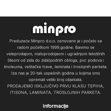
Preduzeće Minpro d.o.o. osnovano je i počelo sa
radom početkom 1999.godine. Bavimo se
veleprodajom, maloprodojaom i ugradnjom tekstilnih
(itisoni od zida do zida)podnih obloga, pvc podova i
linoleuma, veštačke trave, laminata i troslojnih parketa.
Iza nas je 20-tak uspešnih godina u kojima smo
opremali veliki broj objekata.
PRODAJEMO ISKLJUČIVO PRVU KLASU TEPIHA,
ITISONA, LAMINATA, TROSLOJNIH PARKETA.
Informacije