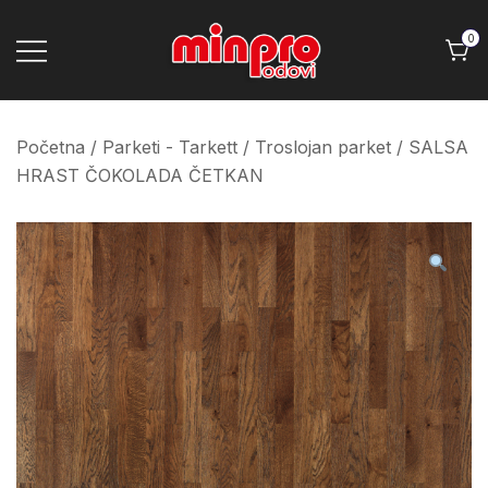
Skip
to
0
content
Minpro podovi
Početna
/
Parketi - Tarkett
/
Troslojan parket
/ SALSA
HRAST ČOKOLADA ČETKAN