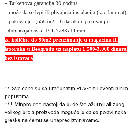
– Tarkettova garancija 30 godina
– može da se lepi ili plivajuća instalacija (kao laminat)
– pakovanje 2,658 m2 – 6 dasaka u pakovanju
. dimenzija daske 194x2283x14 mm
za količine do 50m2 preuzimanje u magacinu ili
isporuka u Beogradu uz naplatu 1.500-3.000 dinara
bez istovara
** Sve cene su sa uračunatim PDV-om i eventualnim
popustima.
*** Minpro doo nastoji da bude što ažurniji ali zbog
velikog broja proizvoda moguće je da se pojavi neka
greška na čemu se unapred izvinjavamo.