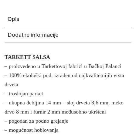
Opis
Dodatne informacije
TARKETT SALSA
– proizvedeno u Tarkettovoj fabrici u Bačkoj Palanci
– 100% ekološki pod, izrađen od najkvalitetnijih vrsta
drveta
– troslojan parket
– ukupna debljina 14 mm – sloj drveta 3,6 mm,
meko
drvo 8 mm i furnir 2 mm međusobno ukršteni
– pogodan za podno grejanje
– mogućnost hoblovanja