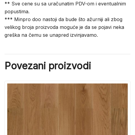
** Sve cene su sa uračunatim PDV-om i eventualnim
popustima.
*** Minpro doo nastoji da bude što ažurniji ali zbog
velikog broja proizvoda moguće je da se pojavi neka
greška na čemu se unapred izvinjavamo.
Povezani proizvodi