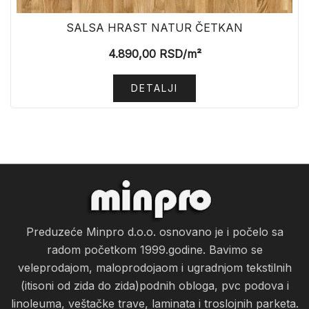
SALSA HRAST NATUR ČETKAN
4.890,00
RSD
/m²
DETALJI
Preduzeće Minpro d.o.o. osnovano je i počelo sa
radom početkom 1999.godine. Bavimo se
veleprodajom, maloprodojaom i ugradnjom tekstilnih
(itisoni od zida do zida)podnih obloga, pvc podova i
linoleuma, veštačke trave, laminata i troslojnih parketa.