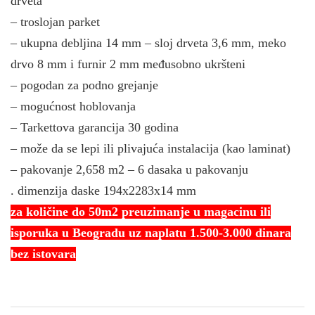
drveta
– troslojan parket
– ukupna debljina 14 mm – sloj drveta 3,6 mm,
meko
drvo 8 mm i furnir 2 mm međusobno ukršteni
– pogodan za podno grejanje
– mogućnost hoblovanja
– Tarkettova garancija 30 godina
– može da se lepi ili plivajuća instalacija (kao laminat)
– pakovanje 2,658 m2 – 6 dasaka u pakovanju
. dimenzija daske 194x2283x14 mm
za količine do 50m2 preuzimanje u magacinu ili
isporuka u Beogradu uz naplatu 1.500-3.000 dinara
bez istovara