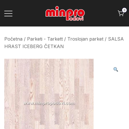
Skip
to
0
content
Minpro podovi
Početna
/
Parketi - Tarkett
/
Troslojan parket
/ SALSA
HRAST ICEBERG ČETKAN