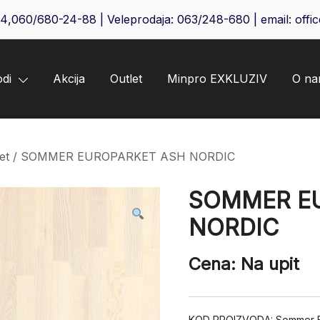
64
,
060/680-24-88
| Veleprodaja:
063/248-680
| email:
offi
odi
Akcija
Outlet
Minpro EXKLUZIV
O n
et
/ SOMMER EUROPARKET ASH NORDIC
SOMMER E
NORDIC
Cena: Na upit
KOD PROIZVODA:
Sommer E