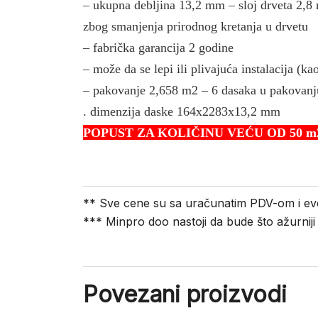
– ukupna debljina 13,2 mm – sloj drveta 2,
zbog smanjenja prirodnog kretanja u drvetu
– fabrička garancija 2 godine
– može da se lepi ili plivajuća instalacija (ka
– pakovanje 2,658 m2 – 6 dasaka u pakovanj
. dimenzija daske 164x2283x13,2 mm
POPUST ZA KOLIČINU VEĆU OD 50 m2
** Sve cene su sa uračunatim PDV-om i ev
*** Minpro doo nastoji da bude što ažurnij
Povezani proizvodi