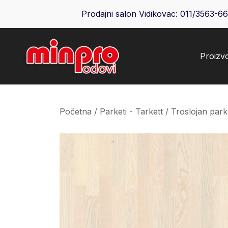
Skip
Prodajni salon Vidikovac:
011/3563-6
to
content
Proizv
Minpro podovi
Početna
/
Parketi - Tarkett
/
Troslojan park