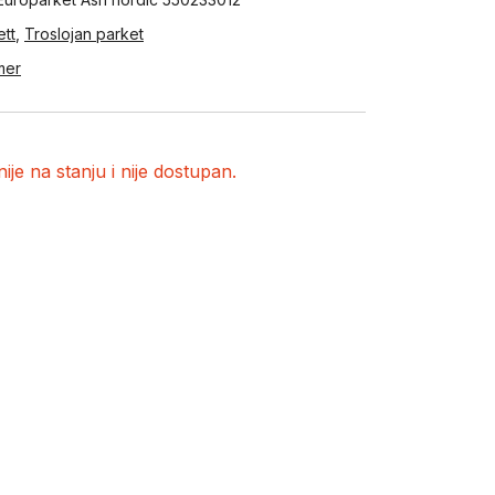
ett
,
Troslojan parket
mer
ije na stanju i nije dostupan.