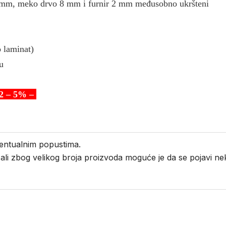
8 mm, meko drvo 8 mm i furnir 2 mm međusobno ukršteni
o laminat)
u
 – 5% –
entualnim popustima.
i ali zbog velikog broja proizvoda moguće je da se pojavi 