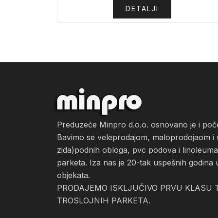
DETALJI
Preduzeće Minpro d.o.o. osnovano je i po
Bavimo se veleprodajom, maloprodojaom i ug
zida)podnih obloga, pvc podova i linoleuma, 
parketa. Iza nas je 20-tak uspešnih godina 
objekata.
PRODAJEMO ISKLJUČIVO PRVU KLASU T
TROSLOJNIH PARKETA.