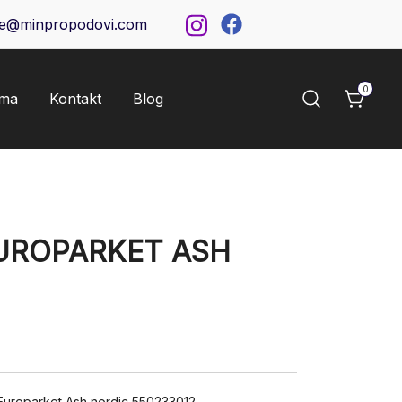
ce@minpropodovi.com
0
ama
Kontakt
Blog
UROPARKET ASH
uroparket Ash nordic 550233012