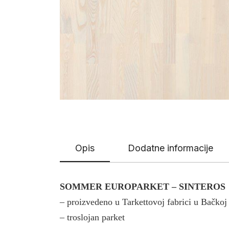
Opis
Dodatne informacije
SOMMER EUROPARKET – SINTEROS
– proizvedeno u Tarkettovoj fabrici u Bač
– troslojan parket