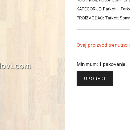
KATEGORIJE:
Parketi - Tark
PROIZVOĐAČ:
Tarkett Som
Ovaj proizvod trenutno n
Minimum: 1 pakovanje
UPOREDI