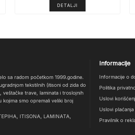
DETALJI
Informacije
Informacije o d
čelo sa radom početkom 1999.godine.
radnjom tekstilnih (itisoni od zida do
Politika privatno
veštačke trave, laminata i troslojnih
Uslovi korišćen
u kojima smo opremali veliki broj
Uslovi plaćanja
EPIHA, ITISONA, LAMINATA,
Pravilnik o rekl