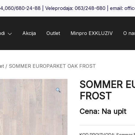
64
,
060/680-24-88
| Veleprodaja:
063/248-680
| email:
offi
odi
Akcija
Outlet
Minpro EXKLUZIV
O n
et
/ SOMMER EUROPARKET OAK FROST
SOMMER E
FROST
Cena: Na upit
KOD PROIZVODA:
Sommer E