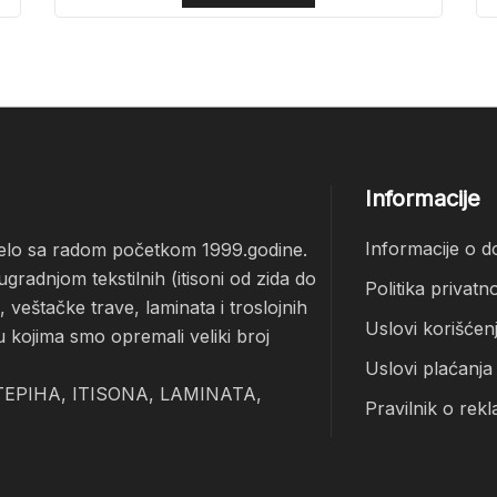
Informacije
Informacije o d
čelo sa radom početkom 1999.godine.
radnjom tekstilnih (itisoni od zida do
Politika privatno
veštačke trave, laminata i troslojnih
Uslovi korišćen
u kojima smo opremali veliki broj
Uslovi plaćanja
EPIHA, ITISONA, LAMINATA,
Pravilnik o rekl