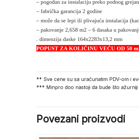
– pogodan za instalaciju preko podnog grejan
– fabrička garancija 2 godine
– može da se lepi ili plivajuća instalacija (ka
– pakovanje 2,658 m2 – 6 dasaka u pakovanj
. dimenzija daske 164x2283x13,2 mm
POPUST ZA KOLIČINU VEĆU OD 50 m2
** Sve cene su sa uračunatim PDV-om i ev
*** Minpro doo nastoji da bude što ažurnij
Povezani proizvodi