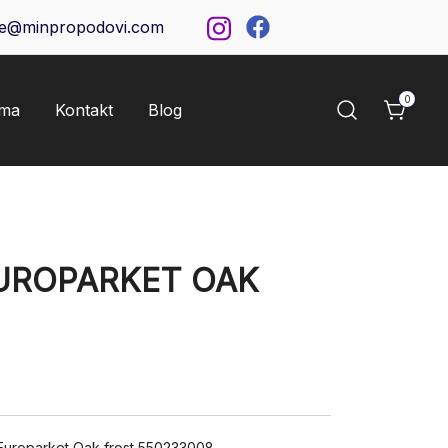
ce@minpropodovi.com
0
ama
Kontakt
Blog
UROPARKET OAK
uroparket Oak frost 550233008