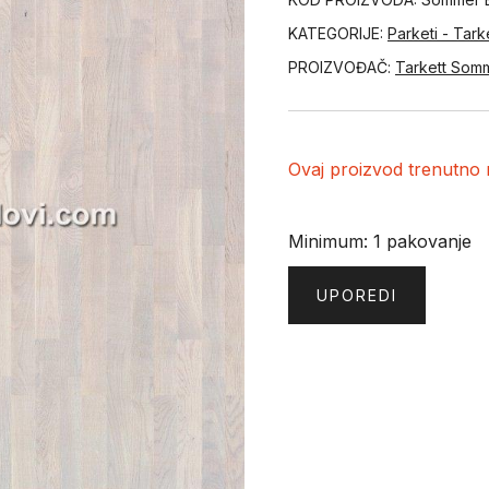
KATEGORIJE:
Parketi - Tark
PROIZVOĐAČ:
Tarkett Som
Ovaj proizvod trenutno n
Minimum: 1 pakovanje
UPOREDI