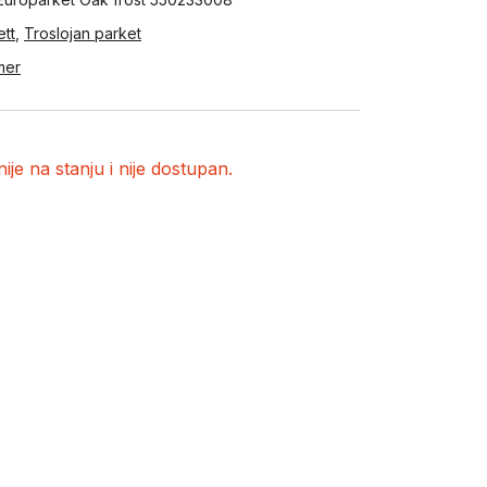
ett
,
Troslojan parket
mer
ije na stanju i nije dostupan.