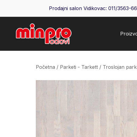
Skip
Prodajni salon Vidikovac:
011/3563-6
to
content
Proizv
Minpro podovi
Početna
/
Parketi - Tarkett
/
Troslojan park