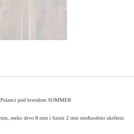
koj Palanci pod brendom SOMMER
8 mm, meko drvo 8 mm i furnir 2 mm međusobno ukršteni