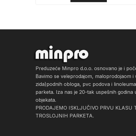
Preduzeće Minpro d.o.o. osnovano je i po
Bavimo se veleprodajom, maloprodojaom i ug
zida)podnih obloga, pvc podova i linoleuma, 
parketa. Iza nas je 20-tak uspešnih godina 
objekata.
PRODAJEMO ISKLJUČIVO PRVU KLASU T
TROSLOJNIH PARKETA.