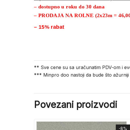
– dostupno u roku do 30 dana
– PRODAJA NA ROLNE (2x23m = 46,00
– 15% rabat
** Sve cene su sa uračunatim PDV-om i ev
*** Minpro doo nastoji da bude što ažurnij
Povezani proizvodi
-8%