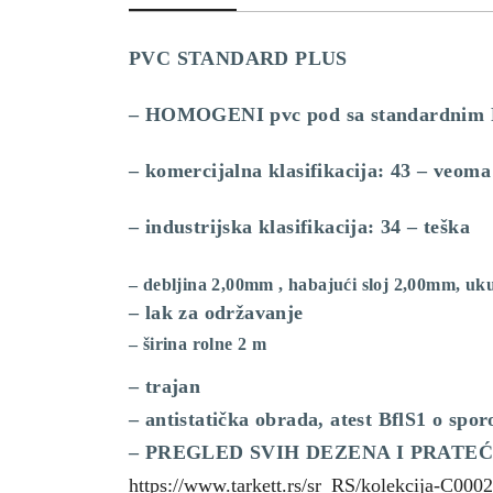
PVC STANDARD PLUS
– HOMOGENI pvc pod sa standardnim
– komercijalna klasifikacija: 43 – veoma
– industrijska klasifikacija: 34 – teška
– debljina 2,00mm , habajući sloj 2,00mm, uk
– lak za održavanje
– širina rolne 2 m
– trajan
– antistatička obrada, atest BflS1 o spor
– PREGLED SVIH DEZENA I PRATE
https://www.tarkett.rs/sr_RS/kolekcija-C00