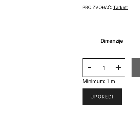
PROIZVOĐAČ:
Tarkett
Dimenzije
STANDARD
-
+
PLUS
498
Minimum: 1 m
GREY
količina
UPOREDI