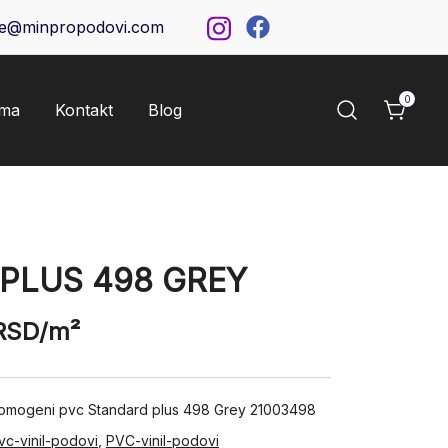
ce@minpropodovi.com
0
ama
Kontakt
Blog
PLUS 498 GREY
RSD
/m²
homogeni pvc Standard plus 498 Grey 21003498
vc-vinil-podovi
,
PVC-vinil-podovi