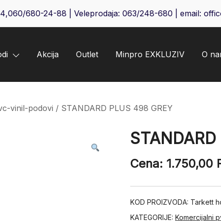
64
,
060/680-24-88
| Veleprodaja:
063/248-680
| email:
offi
odi
Akcija
Outlet
Minpro EXKLUZIV
O n
vc-vinil-podovi
/ STANDARD PLUS 498 GREY
STANDARD 
Cena:
1.750,00
KOD PROIZVODA:
Tarkett 
KATEGORIJE:
Komercijalni p