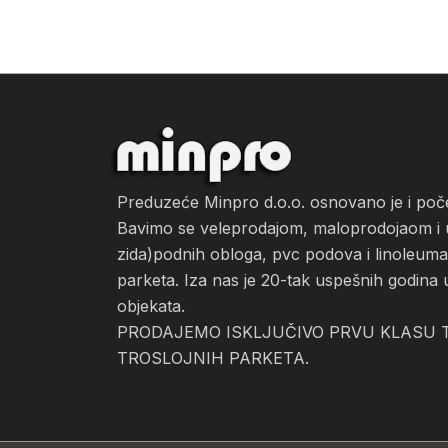
Preduzeće Minpro d.o.o. osnovano je i po
Bavimo se veleprodajom, maloprodojaom i ug
zida)podnih obloga, pvc podova i linoleuma, 
parketa. Iza nas je 20-tak uspešnih godina 
objekata.
PRODAJEMO ISKLJUČIVO PRVU KLASU T
TROSLOJNIH PARKETA.