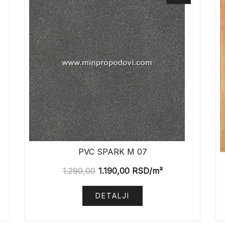
PVC SPARK M 07
1.290,00
1.190,00
RSD
/m²
DETALJI