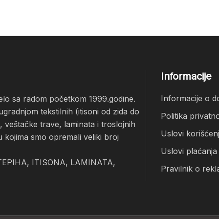
Informacije
Informacije o d
čelo sa radom početkom 1999.godine.
radnjom tekstilnih (itisoni od zida do
Politika privatno
veštačke trave, laminata i troslojnih
Uslovi korišćen
u kojima smo opremali veliki broj
Uslovi plaćanja
EPIHA, ITISONA, LAMINATA,
Pravilnik o rekl