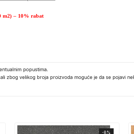
 m2) – 10% rabat
entualnim popustima.
i ali zbog velikog broja proizvoda moguće je da se pojavi 
-8%