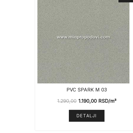
PVC SPARK M 03
1.290,00
1.190,00
RSD
/m²
DETALJI