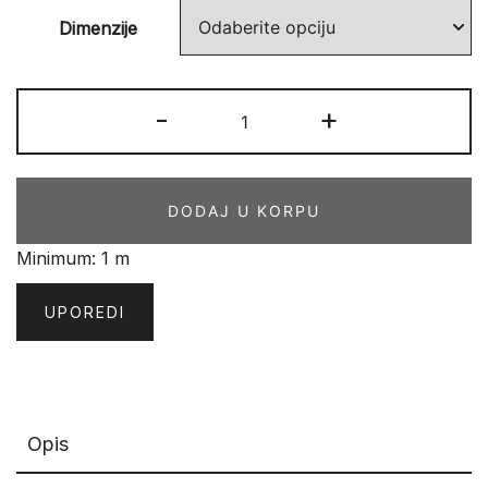
Dimenzije
STANDARD
-
+
PLUS
917
ORANGE
DODAJ U KORPU
količina
Minimum: 1 m
UPOREDI
Opis