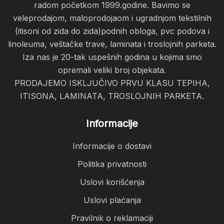
radom početkom 1999.godine. Bavimo se
veleprodajom, maloprodojaom i ugradnjom tekstilnih
(itisoni od zida do zida)podnih obloga, pvc podova i
linoleuma, veštačke trave, laminata i troslojnih parketa.
Iza nas je 20-tak uspešnih godina u kojima smo
opremali veliki broj objekata.
PRODAJEMO ISKLJUČIVO PRVU KLASU TEPIHA,
ITISONA, LAMINATA, TROSLOJNIH PARKETA.
Informacije
Informacije o dostavi
Politika privatnosti
Uslovi korišćenja
Uslovi plaćanja
Pravilnik o reklamaciji