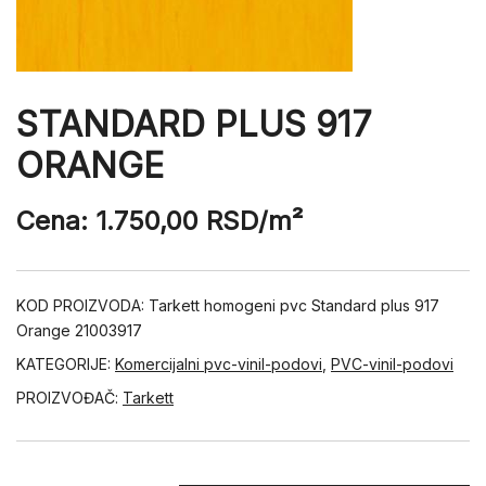
STANDARD PLUS 917
ORANGE
Cena:
1.750,00
RSD
/m²
KOD PROIZVODA:
Tarkett homogeni pvc Standard plus 917
Orange 21003917
KATEGORIJE:
Komercijalni pvc-vinil-podovi
,
PVC-vinil-podovi
PROIZVOĐAČ:
Tarkett