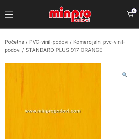
Skip
to
0
content
Minpro podovi
Početna
/
PVC-vinil-podovi
/
Komercijalni pvc-vinil-
podovi
/ STANDARD PLUS 917 ORANGE