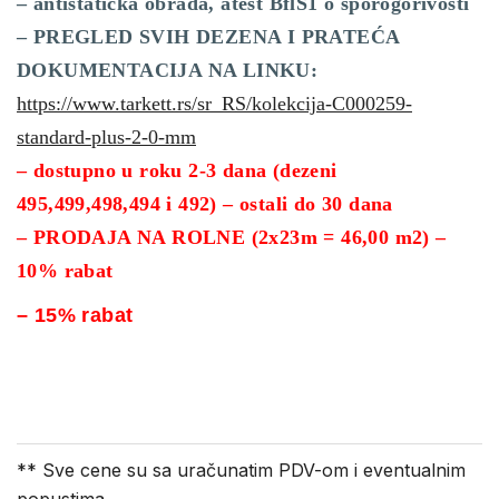
– antistatička obrada, atest BflS1 o sporogorivosti
– PREGLED SVIH DEZENA I PRATEĆA
DOKUMENTACIJA NA LINKU:
https://www.tarkett.rs/sr_RS/kolekcija-C000259-
standard-plus-2-0-mm
– dostupno u roku 2-3 dana (dezeni
495,499,498,494 i 492) – ostali do 30 dana
– PRODAJA NA ROLNE (2x23m = 46,00 m2) –
10% rabat
– 15% rabat
** Sve cene su sa uračunatim PDV-om i eventualnim