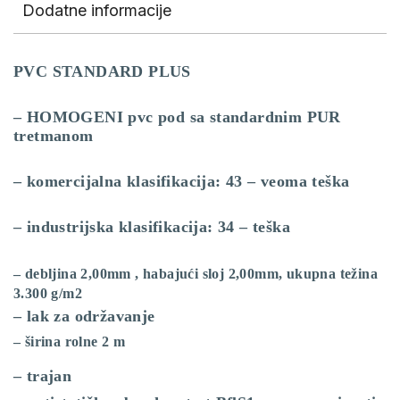
Dodatne informacije
PVC STANDARD PLUS
– HOMOGENI pvc pod sa standardnim PUR
tretmanom
– komercijalna klasifikacija: 43 – veoma teška
– industrijska klasifikacija: 34 – teška
– debljina 2,00mm , habajući sloj 2,00mm, ukupna težina
3.300 g/m2
– lak za održavanje
– širina rolne 2 m
– trajan