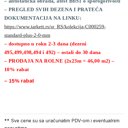
– antistatička obrada, atest BflS1 o sporogorivosti
– PREGLED SVIH DEZENA I PRATEĆA
DOKUMENTACIJA NA LINKU:
https://www.tarkett.rs/sr_RS/kolekcija-C000259-
standard-plus-2-0-mm
– dostupno u roku 2-3 dana (dezeni
495,499,498,494 i 492) – ostali do 30 dana
– PRODAJA NA ROLNE (2x23m = 46,00 m2) –
10% rabat
– 15% rabat
** Sve cene su sa uračunatim PDV-om i eventualnim