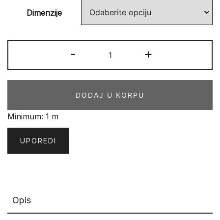
Dimenzije
STANDARD
-
+
PLUS
918
PURPLE
DODAJ U KORPU
količina
Minimum: 1 m
UPOREDI
Opis