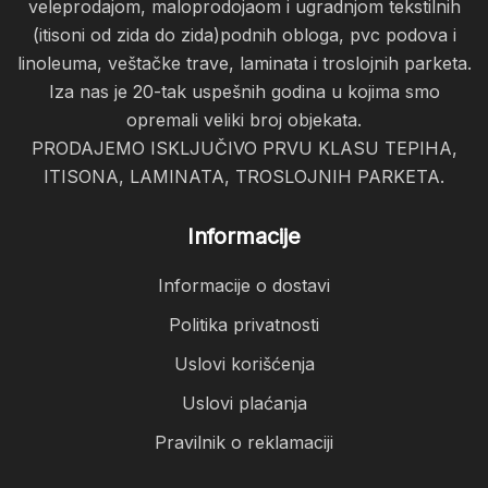
veleprodajom, maloprodojaom i ugradnjom tekstilnih
(itisoni od zida do zida)podnih obloga, pvc podova i
linoleuma, veštačke trave, laminata i troslojnih parketa.
Iza nas je 20-tak uspešnih godina u kojima smo
opremali veliki broj objekata.
PRODAJEMO ISKLJUČIVO PRVU KLASU TEPIHA,
ITISONA, LAMINATA, TROSLOJNIH PARKETA.
Informacije
Informacije o dostavi
Politika privatnosti
Uslovi korišćenja
Uslovi plaćanja
Pravilnik o reklamaciji