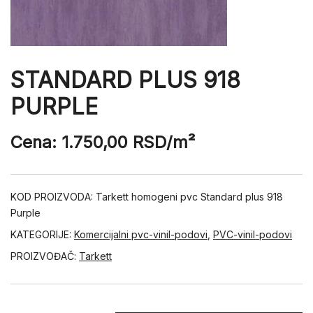
STANDARD PLUS 918
PURPLE
Cena:
1.750,00
RSD
/m²
KOD PROIZVODA:
Tarkett homogeni pvc Standard plus 918
Purple
KATEGORIJE:
Komercijalni pvc-vinil-podovi
,
PVC-vinil-podovi
PROIZVOĐAČ:
Tarkett