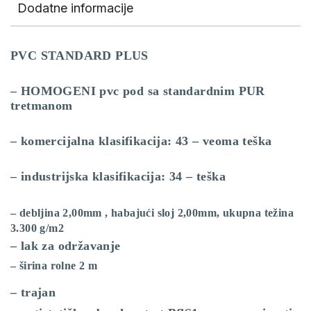
Dodatne informacije
PVC STANDARD PLUS
– HOMOGENI pvc pod sa standardnim PUR
tretmanom
– komercijalna klasifikacija: 43 – veoma teška
– industrijska klasifikacija: 34 – teška
– debljina 2,00mm , habajući sloj 2,00mm, ukupna težina
3.300 g/m2
– lak za održavanje
– širina rolne 2 m
– trajan