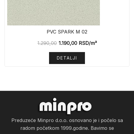
PVC SPARK M 02
1.290,00
1.190,00
RSD
/m²
DETALJI
Preduzeće Minpro d.o.o. osnovano je i počelo sa
radom početkom 1999.godine. Bavimo se