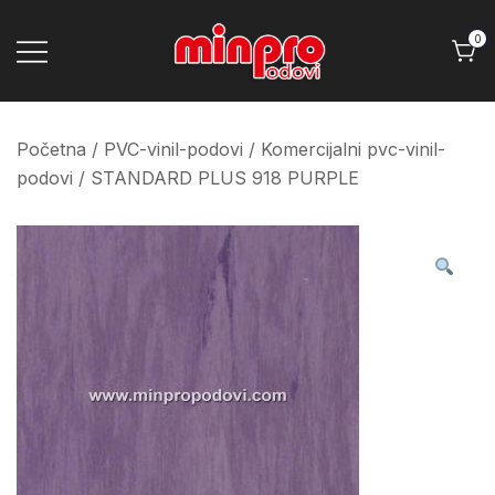
Skip
to
0
content
Minpro podovi
Početna
/
PVC-vinil-podovi
/
Komercijalni pvc-vinil-
podovi
/ STANDARD PLUS 918 PURPLE