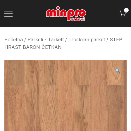
Skip
to
0
content
Minpro podovi
Početna
/
Parketi - Tarkett
/
Troslojan parket
/ STEP
HRAST BARON ČETKAN