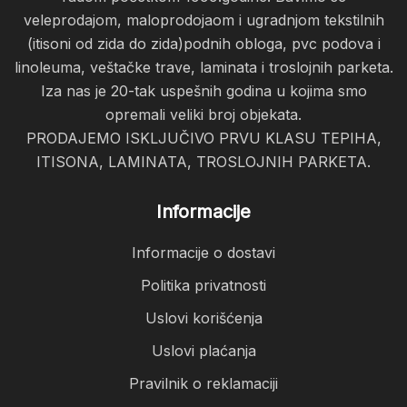
veleprodajom, maloprodojaom i ugradnjom tekstilnih
(itisoni od zida do zida)podnih obloga, pvc podova i
linoleuma, veštačke trave, laminata i troslojnih parketa.
Iza nas je 20-tak uspešnih godina u kojima smo
opremali veliki broj objekata.
PRODAJEMO ISKLJUČIVO PRVU KLASU TEPIHA,
ITISONA, LAMINATA, TROSLOJNIH PARKETA.
Informacije
Informacije o dostavi
Politika privatnosti
Uslovi korišćenja
Uslovi plaćanja
Pravilnik o reklamaciji