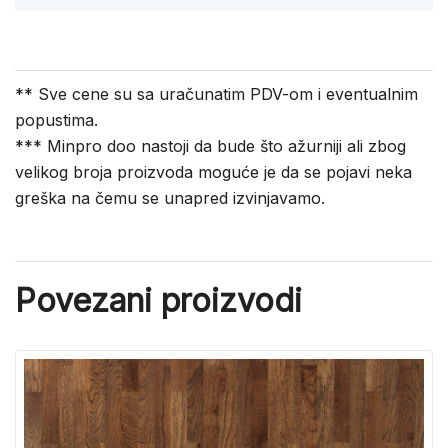
** Sve cene su sa uračunatim PDV-om i eventualnim
popustima.
*** Minpro doo nastoji da bude što ažurniji ali zbog
velikog broja proizvoda moguće je da se pojavi neka
greška na čemu se unapred izvinjavamo.
Povezani proizvodi