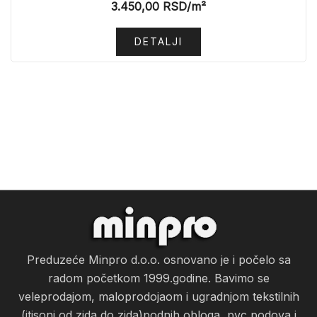
3.450,00
RSD
/m²
DETALJI
Preduzeće Minpro d.o.o. osnovano je i počelo sa
radom početkom 1999.godine. Bavimo se
veleprodajom, maloprodojaom i ugradnjom tekstilnih
(itisoni od zida do zida)podnih obloga, pvc podova i