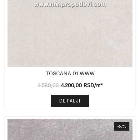
TOSCANA 01 WWW
4.580,00
4.200,00
RSD
/m²
DETALJI
-8%