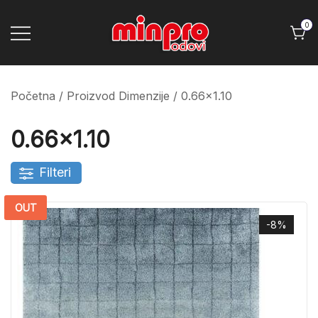
Skip
to
0
content
Minpro podovi
Početna
/ Proizvod Dimenzije / 0.66x1.10
0.66x1.10
Filteri
OUT
-8%