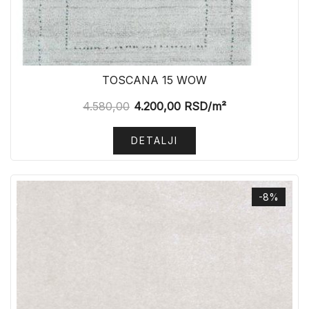
TOSCANA 15 WOW
4.580,00
4.200,00
RSD
/m²
DETALJI
-8%