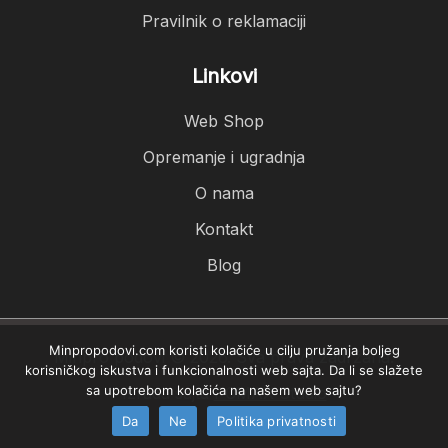
Pravilnik o reklamaciji
Linkovi
Web Shop
Opremanje i ugradnja
O nama
Kontakt
Blog
Minpropodovi.com koristi kolačiće u cilju pružanja boljeg
Minpro podovi © 2026. Sva prava zadržana.
korisničkog iskustva i funkcionalnosti web sajta. Da li se slažete
sa upotrebom kolačića na našem web sajtu?
Izrada sajta
PCMAX Studio
Da
Ne
Politika privatnosti