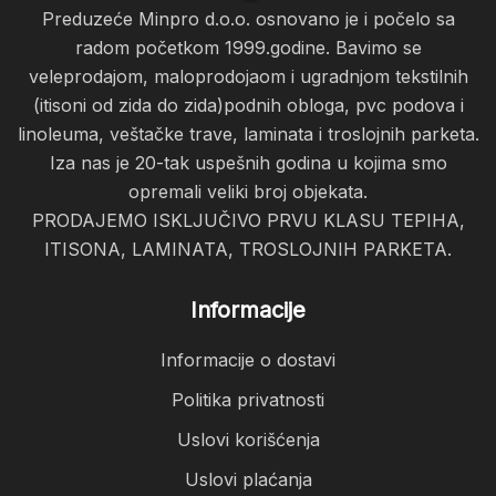
Preduzeće Minpro d.o.o. osnovano je i počelo sa
radom početkom 1999.godine. Bavimo se
veleprodajom, maloprodojaom i ugradnjom tekstilnih
(itisoni od zida do zida)podnih obloga, pvc podova i
linoleuma, veštačke trave, laminata i troslojnih parketa.
Iza nas je 20-tak uspešnih godina u kojima smo
opremali veliki broj objekata.
PRODAJEMO ISKLJUČIVO PRVU KLASU TEPIHA,
ITISONA, LAMINATA, TROSLOJNIH PARKETA.
Informacije
Informacije o dostavi
Politika privatnosti
Uslovi korišćenja
Uslovi plaćanja