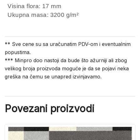
Visina flora: 17 mm
Ukupna masa: 3200 g/m²
** Sve cene su sa uračunatim PDV-om i eventualnim
popustima.
*** Minpro doo nastoji da bude što ažurniji ali zbog
velikog broja proizvoda moguće je da se pojavi neka
greška na čemu se unapred izvinjavamo.
Povezani proizvodi