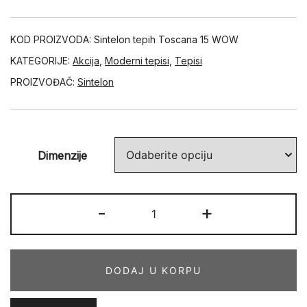
KOD PROIZVODA:
Sintelon tepih Toscana 15 WOW
KATEGORIJE:
Akcija
,
Moderni tepisi
,
Tepisi
PROIZVOĐAČ:
Sintelon
Dimenzije
TOSCANA
-
+
15
WOW
količina
DODAJ U KORPU