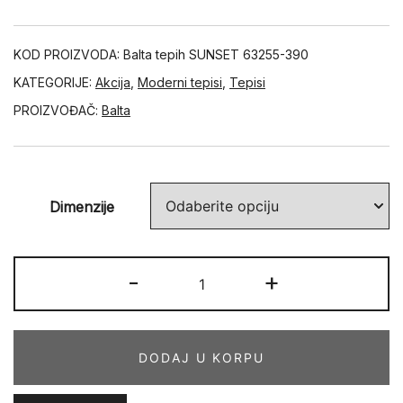
KOD PROIZVODA:
Balta tepih SUNSET 63255-390
KATEGORIJE:
Akcija
,
Moderni tepisi
,
Tepisi
PROIZVOĐAČ:
Balta
Dimenzije
SUNSET
-
+
63255-
390
količina
DODAJ U KORPU