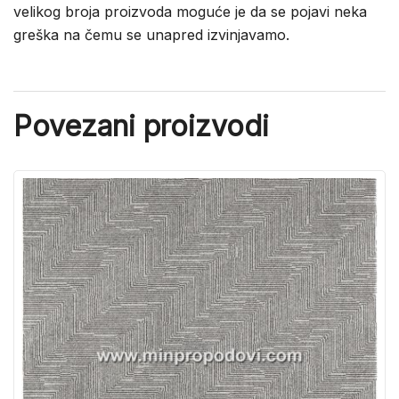
velikog broja proizvoda moguće je da se pojavi neka
greška na čemu se unapred izvinjavamo.
Povezani proizvodi