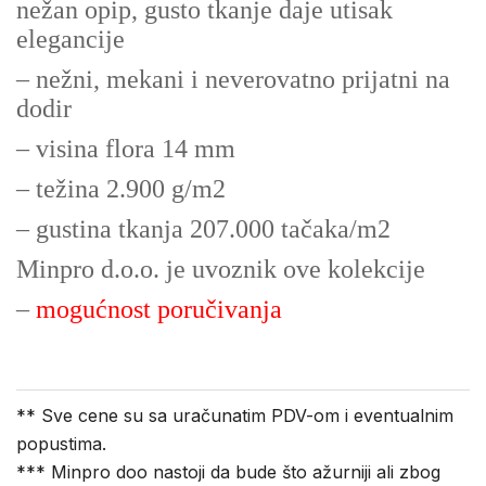
nežan opip, gusto tkanje daje utisak
elegancije
– nežni, mekani i neverovatno prijatni na
dodir
– visina flora 14 mm
– težina 2.900 g/m2
– gustina tkanja 207.000 tačaka/m2
Minpro d.o.o. je uvoznik ove kolekcije
–
mogućnost poručivanja
** Sve cene su sa uračunatim PDV-om i eventualnim
popustima.
*** Minpro doo nastoji da bude što ažurniji ali zbog