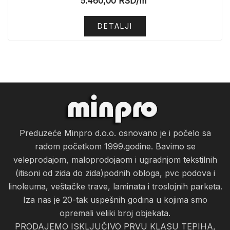
5.460,00
RSD
/m²
DETALJI
Preduzeće Minpro d.o.o. osnovano je i počelo sa
radom početkom 1999.godine. Bavimo se
veleprodajom, maloprodojaom i ugradnjom tekstilnih
(itisoni od zida do zida)podnih obloga, pvc podova i
linoleuma, veštačke trave, laminata i troslojnih parketa.
Iza nas je 20-tak uspešnih godina u kojima smo
opremali veliki broj objekata.
PRODAJEMO ISKLJUČIVO PRVU KLASU TEPIHA,