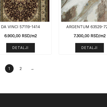
DA VINCI 57119-1414
ARGENTUM 63529-7
6.900,00
RSD
/m2
7.300,00
RSD
/m2
DETALJI
DETALJI
1
2
→