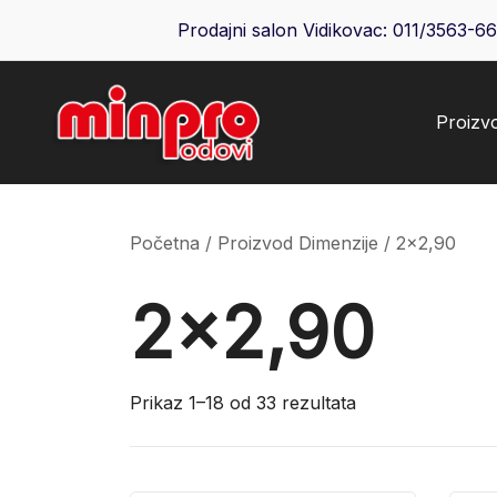
Skip
Prodajni salon Vidikovac:
011/3563-6
to
content
Proizv
Minpro podovi
Početna
/ Proizvod Dimenzije / 2x2,90
2x2,90
Prikaz 1–18 od 33 rezultata