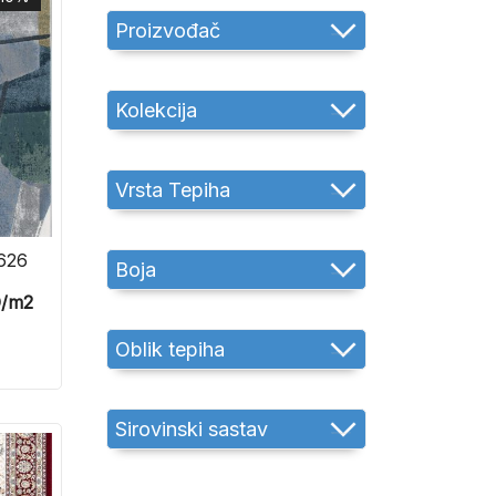
Proizvođač
Kolekcija
Vrsta Tepiha
626
Boja
D
/m2
Oblik tepiha
Sirovinski sastav