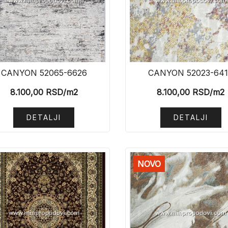
CANYON 52065-6626
CANYON 52023-64
8.100,00
RSD
/m2
8.100,00
RSD
/m2
DETALJI
DETALJI
NOVO