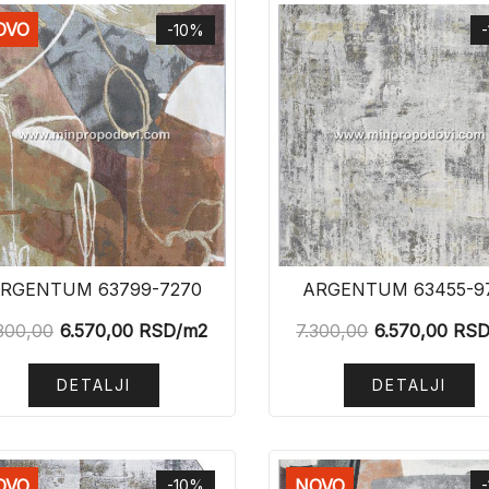
OVO
-10%
RGENTUM 63799-7270
ARGENTUM 63455-9
300,00
6.570,00
RSD
/m2
7.300,00
6.570,00
RS
DETALJI
DETALJI
OVO
NOVO
-10%