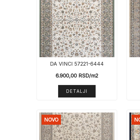
DA VINCI 57221-6444
6.900,00
RSD
/m2
DETALJI
NOVO
N