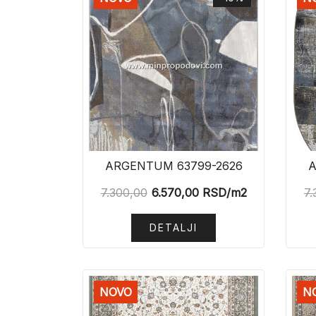
ARGENTUM 63799-2626
A
7.300,00
6.570,00
RSD
/m2
7.
DETALJI
NOVO
N