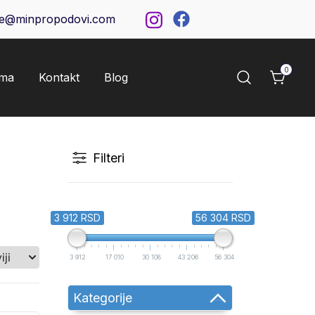
ce@minpropodovi.com
0
ama
Kontakt
Blog
Filteri
3 912 RSD
56 304 RSD
3 912
17 010
30 108
43 206
56 304
Kategorije