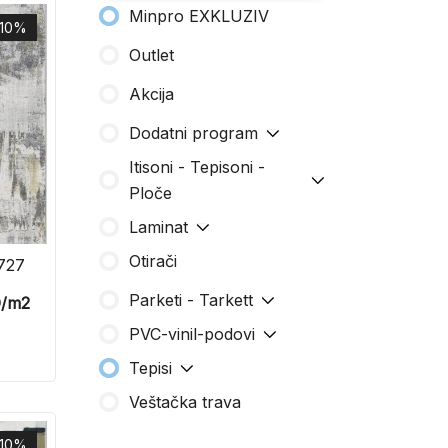
Minpro EXKLUZIV
-10%
Outlet
Akcija
Dodatni program
Itisoni - Tepisoni -
Ploče
Laminat
Otirači
727
Parketi - Tarkett
D
/m2
PVC-vinil-podovi
Tepisi
Veštačka trava
-10%