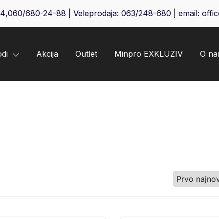
64
,
060/680-24-88
| Veleprodaja:
063/248-680
| email:
offi
odi
Akcija
Outlet
Minpro EXKLUZIV
O n