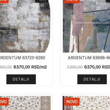
RGENTUM 63723-9290
ARGENTUM 63698-6
300,00
6.570,00
RSD
/m2
7.300,00
6.570,00
RS
DETALJI
DETALJI
OVO
NOVO