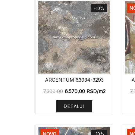
N
-10%
ARGENTUM 63934-3293
A
7.300,00
6.570,00
RSD
/m2
7.
DETALJI
NOVO
N
-10%