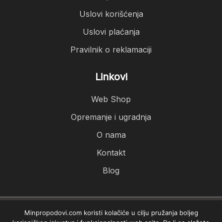
Uslovi korišćenja
Uslovi plaćanja
Pravilnik o reklamaciji
Linkovi
Web Shop
Opremanje i ugradnja
O nama
Kontakt
Blog
Minpropodovi.com koristi kolačiće u cilju pružanja boljeg
Minpro podovi © 2026. Sva prava zadržana.