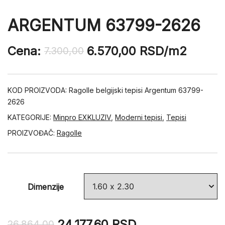
ARGENTUM 63799-2626
Cena:
6.570,00
RSD
/m2
7.300,00
KOD PROIZVODA:
Ragolle belgijski tepisi Argentum 63799-
2626
KATEGORIJE:
Minpro EXKLUZIV
,
Moderni tepisi
,
Tepisi
PROIZVOĐAČ:
Ragolle
Dimenzije
24.177,60
RSD
26.864,00