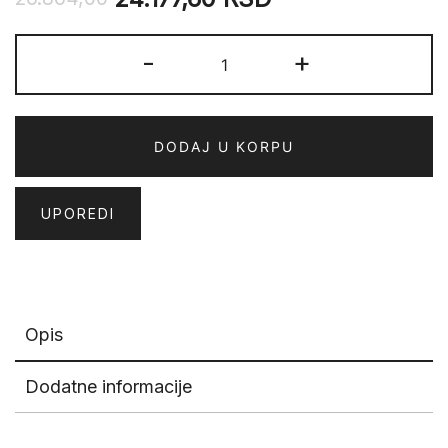
ARGENTUM
-
+
63799-
2626
količina
DODAJ U KORPU
UPOREDI
Opis
Dodatne informacije