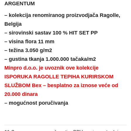
ARGENTUM
– kolekcija renomiranog proizvodjača Ragolle,
Belgija
– sirovinski sastav 100 % HIT SET PP
– visina flora 11 mm
– težina 3.050 g/m2
– gustina tkanja 1.000.000 tačaka/m2
Minpro d.o.o. je uvoznik ove kolekcije
ISPORUKA RAGOLLE TEPIHA KURIRSKOM
SLUŽBOM Bex – besplatno za iznose veće od
20.000 dinara
– mogućnost poručivanja