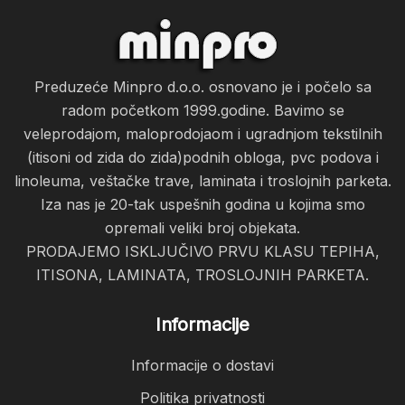
Preduzeće Minpro d.o.o. osnovano je i počelo sa
radom početkom 1999.godine. Bavimo se
veleprodajom, maloprodojaom i ugradnjom tekstilnih
(itisoni od zida do zida)podnih obloga, pvc podova i
linoleuma, veštačke trave, laminata i troslojnih parketa.
Iza nas je 20-tak uspešnih godina u kojima smo
opremali veliki broj objekata.
PRODAJEMO ISKLJUČIVO PRVU KLASU TEPIHA,
ITISONA, LAMINATA, TROSLOJNIH PARKETA.
Informacije
Informacije o dostavi
Politika privatnosti