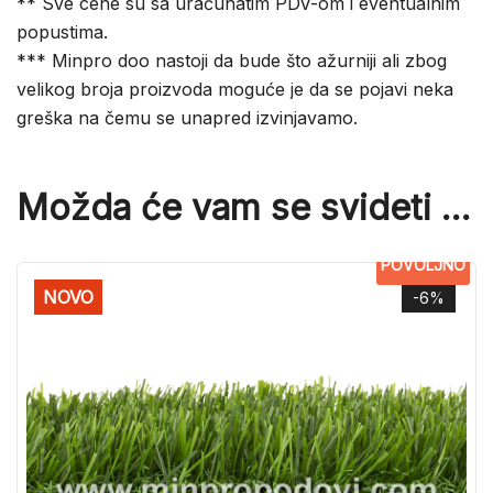
** Sve cene su sa uračunatim PDV-om i eventualnim
popustima.
*** Minpro doo nastoji da bude što ažurniji ali zbog
velikog broja proizvoda moguće je da se pojavi neka
greška na čemu se unapred izvinjavamo.
Možda će vam se svideti …
POVOLJNO
NOVO
-6%