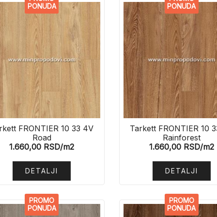
PONUDA
PONUDA
rkett FRONTIER 10 33 4V
Tarkett FRONTIER 10 3
Road
Rainforest
1.660,00
RSD
/m2
1.660,00
RSD
/m2
DETALJI
DETALJI
PROMO
PROMO
PONUDA
PONUDA