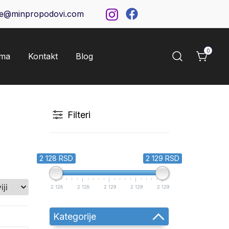
ce@minpropodovi.com
0
ama
Kontakt
Blog
Filteri
2 128 RSD
2 129 RSD
2 128
2 128
2 129
2 129
2 129
Kategorije