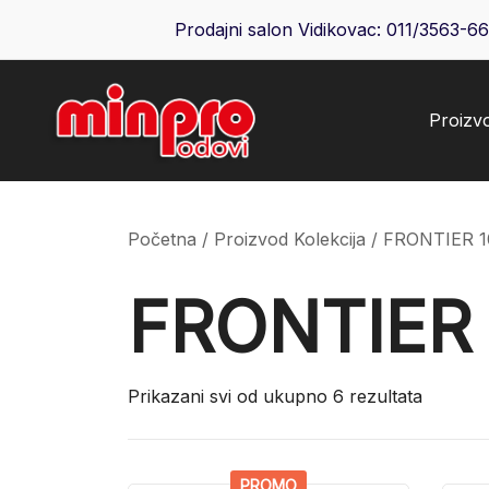
Skip
Prodajni salon Vidikovac:
011/3563-6
to
content
Proizv
Minpro podovi
Početna
/ Proizvod Kolekcija / FRONTIER 1
FRONTIER 
Prikazani svi od ukupno 6 rezultata
PROMO