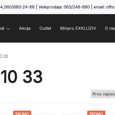
64
,
060/680-24-88
| Veleprodaja:
063/248-680
| email:
offi
odi
Akcija
Outlet
Minpro EXKLUZIV
O n
0 33
10 33
PROMO
PROMO